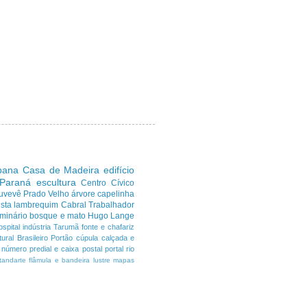
ibana
Casa de Madeira
edifício
 Paraná
escultura
Centro Cívico
uvevê
Prado Velho
árvore
capelinha
sta
lambrequim
Cabral
Trabalhador
minário
bosque e mato
Hugo Lange
ospital
indústria
Tarumã
fonte e chafariz
ural Brasileiro
Portão
cúpula
calçada e
número predial e caixa postal
portal
rio
tandarte flâmula e bandeira
lustre
mapas