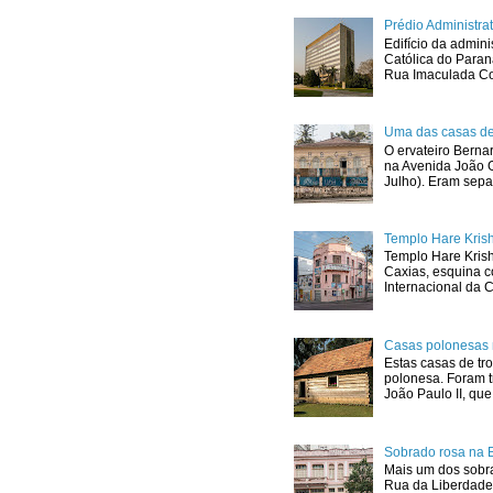
Prédio Administr
Edifício da admini
Católica do Para
Rua Imaculada Con
Uma das casas de
O ervateiro Berna
na Avenida João G
Julho). Eram sepa
Templo Hare Kris
Templo Hare Kris
Caxias, esquina 
Internacional da C
Casas polonesas 
Estas casas de tro
polonesa. Foram t
João Paulo II, que.
Sobrado rosa na 
Mais um dos sobra
Rua da Liberdade