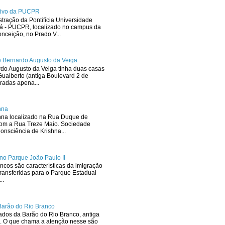
ativo da PUCPR
stração da Pontifícia Universidade
ná - PUCPR, localizado no campus da
ceição, no Prado V...
 Bernardo Augusto da Veiga
rdo Augusto da Veiga tinha duas casas
ualberto (antiga Boulevard 2 de
radas apena...
hna
hna localizado na Rua Duque de
com a Rua Treze Maio. Sociedade
onsciência de Krishna...
no Parque João Paulo II
ncos são características da imigração
ransferidas para o Parque Estadual
..
Barão do Rio Branco
dos da Barão do Rio Branco, antiga
. O que chama a atenção nesse são