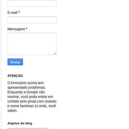
E-mail
*
Mensagem
*
ATENÇÃO
O formulário acima tem
apresentado problemas.
Enquanto a Google não
resolve, você pode entrar em
contato pelo gmail.com usando
o nome faortolan (o resto, você
sabe).
Arquivo do blog