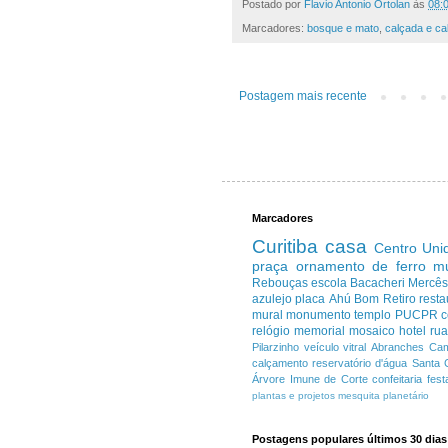
Postado por
Flavio Antonio Ortolan
às
08:
Marcadores:
bosque e mato
,
calçada e c
Postagem mais recente
Marcadores
Curitiba
casa
Centro
Uni
praça
ornamento de ferro
m
Rebouças
escola
Bacacheri
Mercê
azulejo
placa
Ahú
Bom Retiro
resta
mural
monumento
templo
PUCPR
c
relógio
memorial
mosaico
hotel
ru
Pilarzinho
veículo
vitral
Abranches
Cam
calçamento
reservatório d'água
Santa 
Árvore Imune de Corte
confeitaria
fest
plantas e projetos
mesquita
planetário
Postagens populares últimos 30 dias