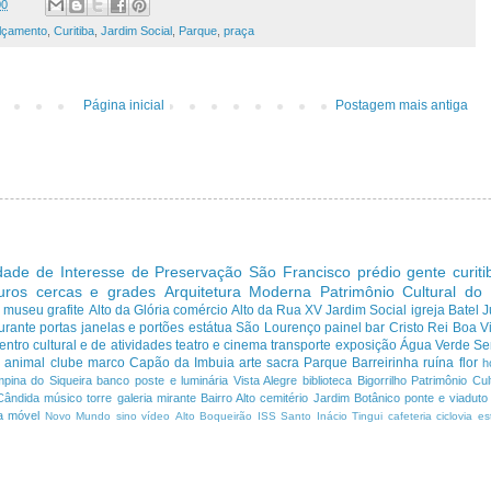
00
alçamento
,
Curitiba
,
Jardim Social
,
Parque
,
praça
Página inicial
Postagem mais antiga
dade de Interesse de Preservação
São Francisco
prédio
gente curit
uros cercas e grades
Arquitetura Moderna
Patrimônio Cultural do
s
museu
grafite
Alto da Glória
comércio
Alto da Rua XV
Jardim Social
igreja
Batel
J
urante
portas janelas e portões
estátua
São Lourenço
painel
bar
Cristo Rei
Boa Vi
entro cultural e de atividades
teatro e cinema
transporte
exposição
Água Verde
Se
a
animal
clube
marco
Capão da Imbuia
arte sacra
Parque
Barreirinha
ruína
flor
h
pina do Siqueira
banco
poste e luminária
Vista Alegre
biblioteca
Bigorrilho
Patrimônio Cult
Cândida
músico
torre
galeria
mirante
Bairro Alto
cemitério
Jardim Botânico
ponte e viaduto
a
móvel
Novo Mundo
sino
vídeo
Alto Boqueirão
ISS
Santo Inácio
Tingui
cafeteria
ciclovia
es