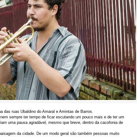
a das ruas Ubaldino do Amaral e Amintas de Barros.
 nem sempre ter tempo de ficar escutando um pouco mais e de ter um
riam uma pausa agradável, mesmo que breve, dentro da cacofonia de
paisagem da cidade. De um modo geral são também pessoas muito