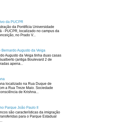
ativo da PUCPR
stração da Pontifícia Universidade
ná - PUCPR, localizado no campus da
ceição, no Prado V...
 Bernardo Augusto da Veiga
rdo Augusto da Veiga tinha duas casas
ualberto (antiga Boulevard 2 de
radas apena...
hna
hna localizado na Rua Duque de
com a Rua Treze Maio. Sociedade
onsciência de Krishna...
no Parque João Paulo II
ncos são características da imigração
ransferidas para o Parque Estadual
..