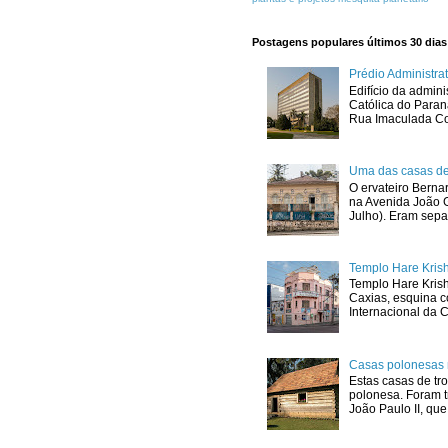
Postagens populares últimos 30 dias
Prédio Administr
Edifício da admini
Católica do Para
Rua Imaculada Con
Uma das casas de
O ervateiro Berna
na Avenida João G
Julho). Eram sepa
Templo Hare Kris
Templo Hare Kris
Caxias, esquina 
Internacional da C
Casas polonesas 
Estas casas de tro
polonesa. Foram t
João Paulo II, que.