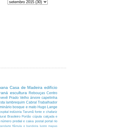
ibana
Casa de Madeira
edifício
araná
escultura
Rebouças
Centro
uvevê
Prado Velho
árvore
capelinha
sta
lambrequim
Cabral
Trabalhador
minário
bosque e mato
Hugo Lange
ospital
indústria
Tarumã
fonte e chafariz
ural Brasileiro
Portão
cúpula
calçada e
número predial e caixa postal
portal
rio
tandarte flâmula e bandeira
lustre
mapas