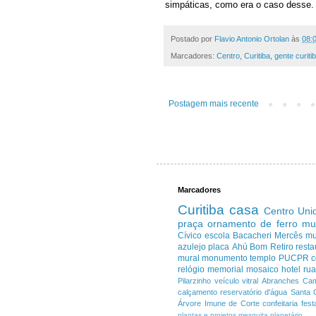
simpáticas, como era o caso desse. 
Postado por
Flavio Antonio Ortolan
às
08:
Marcadores:
Centro
,
Curitiba
,
gente curiti
Postagem mais recente
Marcadores
Curitiba
casa
Centro
Uni
praça
ornamento de ferro
mu
Cívico
escola
Bacacheri
Mercês
m
azulejo
placa
Ahú
Bom Retiro
resta
mural
monumento
templo
PUCPR
c
relógio
memorial
mosaico
hotel
ru
Pilarzinho
veículo
vitral
Abranches
Cam
calçamento
reservatório d'água
Santa 
Árvore Imune de Corte
confeitaria
fest
plantas e projetos
mesquita
planetário