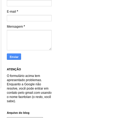
E-mail
*
Mensagem
*
ATENÇÃO
O formulário acima tem
apresentado problemas.
Enquanto a Google não
resolve, você pode entrar em
contato pelo gmail.com usando
o nome faortolan (o resto, você
sabe).
Arquivo do blog