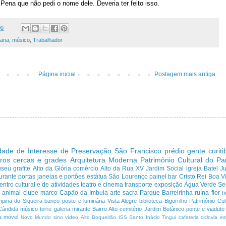
Pena que não pedi o nome dele. Deveria ter feito isso.
00
bana
,
músico
,
Trabalhador
Página inicial
Postagem mais antiga
dade de Interesse de Preservação
São Francisco
prédio
gente curit
ros cercas e grades
Arquitetura Moderna
Patrimônio Cultural do P
useu
grafite
Alto da Glória
comércio
Alto da Rua XV
Jardim Social
igreja
Batel
J
urante
portas janelas e portões
estátua
São Lourenço
painel
bar
Cristo Rei
Boa Vi
entro cultural e de atividades
teatro e cinema
transporte
exposição
Água Verde
Se
a
animal
clube
marco
Capão da Imbuia
arte sacra
Parque
Barreirinha
ruína
flor
h
pina do Siqueira
banco
poste e luminária
Vista Alegre
biblioteca
Bigorrilho
Patrimônio Cult
Cândida
músico
torre
galeria
mirante
Bairro Alto
cemitério
Jardim Botânico
ponte e viaduto
a
móvel
Novo Mundo
sino
vídeo
Alto Boqueirão
ISS
Santo Inácio
Tingui
cafeteria
ciclovia
es