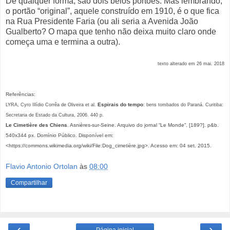
De qualquer forma, são dois belos portões. Mas lembrando,
o portão “original”, aquele construído em 1910, é o que fica
na Rua Presidente Faria (ou ali seria a Avenida João
Gualberto? O mapa que tenho não deixa muito claro onde
começa uma e termina a outra).
texto alterado em 26 mai. 2018
Referências:
Espirais do tempo
LYRA, Cyro Illídio Corrêa de Oliveira et al.
: bens tombados do Paraná. Curitiba:
Secretaria de Estado da Cultura, 2006. 440 p.
Le Cimetière des Chiens
. Asnières-sur-Seine. Arquivo do jornal “Le Monde”. [189?]. p&b.
540x344 px. Domínio Público. Disponível em:
<https://commons.wikimedia.org/wiki/File:Dog_cimetière.jpg>. Acesso em: 04 set. 2015.
Flavio Antonio Ortolan
às
08:00
Compartilhar
‹
›