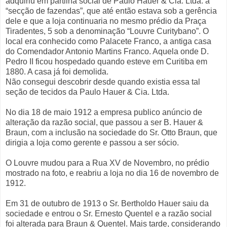
adquiriu em partilha social de Paulo Hauer & Cia. Ltda. a
“secção de fazendas”, que até então estava sob a gerência
dele e que a loja continuaria no mesmo prédio da Praça
Tiradentes, 5 sob a denominação “Louvre Curitybano”. O
local era conhecido como Palacete Franco, a antiga casa
do Comendador Antonio Martins Franco. Aquela onde D.
Pedro II ficou hospedado quando esteve em Curitiba em
1880. A casa já foi demolida.
Não consegui descobrir desde quando existia essa tal
seção de tecidos da Paulo Hauer & Cia. Ltda.
No dia 18 de maio 1912 a empresa publico anúncio de
alteração da razão social, que passou a ser B. Hauer &
Braun, com a inclusão na sociedade do Sr. Otto Braun, que
dirigia a loja como gerente e passou a ser sócio.
O Louvre mudou para a Rua XV de Novembro, no prédio
mostrado na foto, e reabriu a loja no dia 16 de novembro de
1912.
Em 31 de outubro de 1913 o Sr. Bertholdo Hauer saiu da
sociedade e entrou o Sr. Ernesto Quentel e a razão social
foi alterada para Braun & Quentel. Mais tarde, considerando