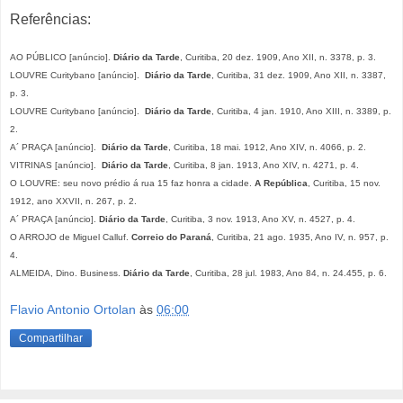
Referências:
AO PÚBLICO [anúncio].
Diário da Tarde
, Curitiba, 20 dez. 1909, Ano XII, n. 3378, p. 3.
LOUVRE Curitybano [anúncio].
Diário da Tarde
, Curitiba, 31 dez. 1909, Ano XII, n. 3387,
p. 3.
LOUVRE Curitybano [anúncio].
Diário da Tarde
, Curitiba, 4 jan. 1910, Ano XIII, n. 3389, p.
2.
A´ PRAÇA [anúncio].
Diário da Tarde
, Curitiba, 18 mai. 1912, Ano XIV, n. 4066, p. 2.
VITRINAS [anúncio].
Diário da Tarde
, Curitiba, 8 jan. 1913, Ano XIV, n. 4271, p. 4.
O LOUVRE: seu novo prédio á rua 15 faz honra a cidade.
A República
, Curitiba, 15 nov.
1912, ano XXVII, n. 267, p. 2.
A´ PRAÇA [anúncio].
Diário da Tarde
, Curitiba, 3 nov. 1913, Ano XV, n. 4527, p. 4.
O ARROJO de Miguel Calluf.
Correio do Paraná
, Curitiba, 21 ago. 1935, Ano IV, n. 957, p.
4.
ALMEIDA, Dino. Business.
Diário da Tarde
, Curitiba, 28 jul. 1983, Ano 84, n. 24.455, p. 6.
Flavio Antonio Ortolan
às
06:00
Compartilhar