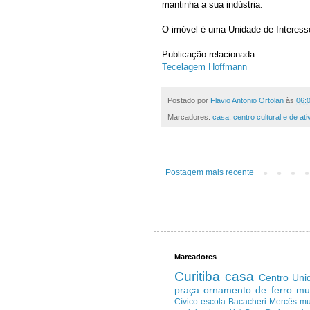
mantinha a sua indústria.
O imóvel é uma Unidade de Interess
Publicação relacionada:
Tecelagem Hoffmann
Postado por
Flavio Antonio Ortolan
às
06:
Marcadores:
casa
,
centro cultural e de at
Postagem mais recente
Marcadores
Curitiba
casa
Centro
Uni
praça
ornamento de ferro
mu
Cívico
escola
Bacacheri
Mercês
m