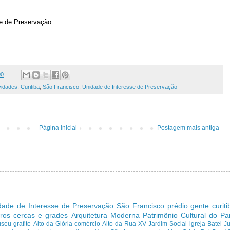
e de Preservação.
00
ividades
,
Curitiba
,
São Francisco
,
Unidade de Interesse de Preservação
Página inicial
Postagem mais antiga
dade de Interesse de Preservação
São Francisco
prédio
gente curit
ros cercas e grades
Arquitetura Moderna
Patrimônio Cultural do P
useu
grafite
Alto da Glória
comércio
Alto da Rua XV
Jardim Social
igreja
Batel
J