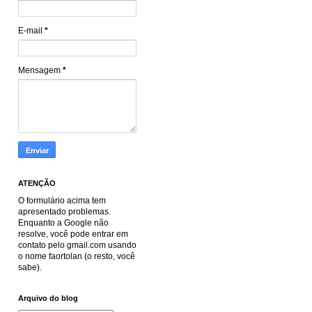
E-mail
*
Mensagem
*
ATENÇÃO
O formulário acima tem
apresentado problemas.
Enquanto a Google não
resolve, você pode entrar em
contato pelo gmail.com usando
o nome faortolan (o resto, você
sabe).
Arquivo do blog