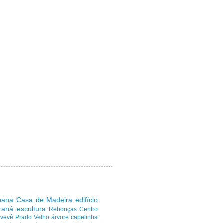
ibana
Casa de Madeira
edifício
araná
escultura
Rebouças
Centro
uvevê
Prado Velho
árvore
capelinha