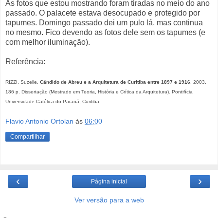
As fotos que estou mostrando foram tiradas no meio do ano
passado. O palacete estava desocupado e protegido por
tapumes. Domingo passado dei um pulo lá, mas continua
no mesmo. Fico devendo as fotos dele sem os tapumes (e
com melhor iluminação).
Referência:
RIZZI, Suzelle.
Cândido de Abreu e a Arquitetura de Curitiba entre 1897 e 1916
. 2003.
186 p. Dissertação (Mestrado em Teoria, História e Crítica da Arquitetura). Pontifícia
Universidade Católica do Paraná, Curitiba.
Flavio Antonio Ortolan
às
06:00
Compartilhar
‹
›
Página inicial
Ver versão para a web