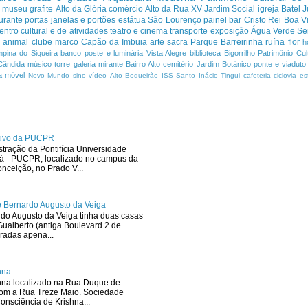
s
museu
grafite
Alto da Glória
comércio
Alto da Rua XV
Jardim Social
igreja
Batel
J
urante
portas janelas e portões
estátua
São Lourenço
painel
bar
Cristo Rei
Boa Vi
entro cultural e de atividades
teatro e cinema
transporte
exposição
Água Verde
Se
a
animal
clube
marco
Capão da Imbuia
arte sacra
Parque
Barreirinha
ruína
flor
h
pina do Siqueira
banco
poste e luminária
Vista Alegre
biblioteca
Bigorrilho
Patrimônio Cult
Cândida
músico
torre
galeria
mirante
Bairro Alto
cemitério
Jardim Botânico
ponte e viaduto
a
móvel
Novo Mundo
sino
vídeo
Alto Boqueirão
ISS
Santo Inácio
Tingui
cafeteria
ciclovia
es
ativo da PUCPR
stração da Pontifícia Universidade
ná - PUCPR, localizado no campus da
ceição, no Prado V...
 Bernardo Augusto da Veiga
rdo Augusto da Veiga tinha duas casas
ualberto (antiga Boulevard 2 de
radas apena...
hna
hna localizado na Rua Duque de
com a Rua Treze Maio. Sociedade
onsciência de Krishna...