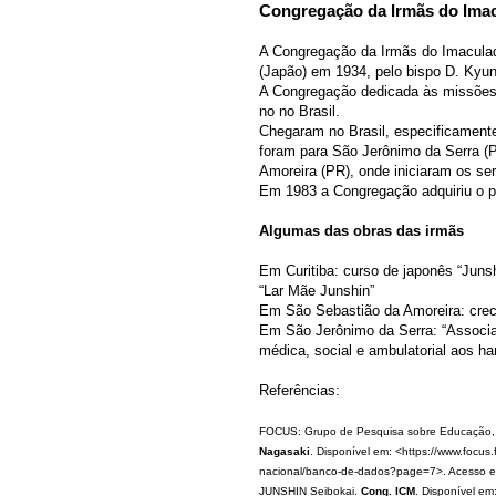
Congregação da Irmãs do Imac
A Congregação da Irmãs do Imaculad
(Japão) em 1934, pelo bispo D. Ky
A Congregação dedicada às missões 
no no Brasil.
Chegaram no Brasil, especificament
foram para São Jerônimo da Serra (
Amoreira (PR), onde iniciaram os s
Em 1983 a Congregação adquiriu o p
Algumas das obras das irmãs
Em Curitiba: curso de japonês “Junsh
“Lar Mãe Junshin”
Em São Sebastião da Amoreira: crec
Em São Jerônimo da Serra: “Associa
médica, social e ambulatorial aos h
Referências:
FOCUS: Grupo de Pesquisa sobre Educação, I
Nagasaki
. Disponível em: <https://www.focus
nacional/banco-de-dados?page=7>. Acesso e
JUNSHIN Seibokai.
Cong. ICM
. Disponível em