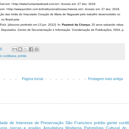
el em: <http://www.humanitasbrasil.com.br>. Acesso em: 27 dez. 2018.
 em: <http://www.junshin.com.br/institucional/nossa-historia.vm>. Acesso em: 27 dez. 2018.
o das Irmãs do Imaculado Coração de Maria de Nagasaki pelo trabalho desenvolvido no
 no Brasil pela
País. [
discurso proferido em 13 jun. 2012
]. In:
Pastoral da Criança:
20 anos salvando vidas.
dos Deputados. Centro de Documentação e Informação. Coordenação de Publicações, 2004, p.
00
e curitibana
,
prédio
Página inicial
Postagem mais antiga
dade de Interesse de Preservação
São Francisco
prédio
gente curit
uros cercas e grades
Arquitetura Moderna
Patrimônio Cultural do