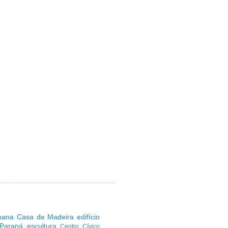
ibana
Casa de Madeira
edifício
 Paraná
escultura
Centro Cívico