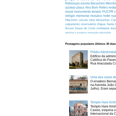
Rebouças
escola
Bacacheri
Mercê
azulejo
placa
Ahú
Bom Retiro
resta
mural
monumento
templo
PUCPR
c
relógio
memorial
mosaico
hotel
ru
Pilarzinho
veículo
vitral
Abranches
Cam
calçamento
reservatório d'água
Santa 
Árvore Imune de Corte
confeitaria
fest
plantas e projetos
mesquita
planetário
Postagens populares últimos 30 dias
Prédio Administr
Edifício da admini
Católica do Para
Rua Imaculada Con
Uma das casas de
O ervateiro Berna
na Avenida João G
Julho). Eram sepa
Templo Hare Kris
Templo Hare Kris
Caxias, esquina 
Internacional da C