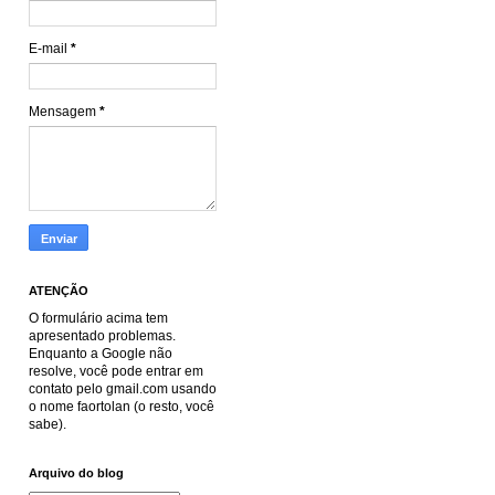
E-mail
*
Mensagem
*
ATENÇÃO
O formulário acima tem
apresentado problemas.
Enquanto a Google não
resolve, você pode entrar em
contato pelo gmail.com usando
o nome faortolan (o resto, você
sabe).
Arquivo do blog