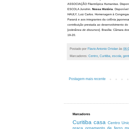
ASSOCIAÇÃO Filantrópica Humanitas. Disponív
ESCOLA Junshin.
Nossa História
. Disponível
HAULY, Luiz Carlos. Homenagem à Congregaçã
Paraná e aos integrantes da colônia japonesa
contribuição prestada ao desenvolvimento do 
[
coletânea de discursos
]. Brasília: Câmara 
19-20.
Postado por
Flavio Antonio Ortolan
às
06:
Marcadores:
Centro
,
Curitiba
,
escola
,
gent
Postagem mais recente
Marcadores
Curitiba
casa
Centro
Uni
praça
ornamento de ferro
m