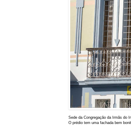
Sede da Congregação da Irmãs do I
O prédio tem uma fachada bem bonita