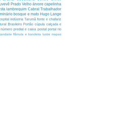
uvevê
Prado Velho
árvore
capelinha
sta
lambrequim
Cabral
Trabalhador
minário
bosque e mato
Hugo Lange
ospital
indústria
Tarumã
fonte e chafariz
ural Brasileiro
Portão
cúpula
calçada e
número predial e caixa postal
portal
rio
tandarte flâmula e bandeira
lustre
mapas