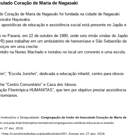
ulado Coração de Maria de Nagasaki
o Coração de Maria de Nagasaki foi fundada na cidade de Nagasaki
unosuke Hayasaka.
apostólicas de educação e assistência social está presente no Japão e
e no Paraná, em 22 de outubro de 1980, onde seis irmãs vindas do Japão
PR) para trabalhar em um ambulatório de hanseníase e São Sebastião da
erviços em uma creche.
rédio na Nunes Machado e instalou no local um convento e uma escola.
in”; “Escola Junshin”, dedicada a educação infantil; centro para idosos
he "Centro Comunitário" e Casa dos Idosos.
ção Filantrópica HUMANITAS”, que tem por objetivo prestar assistência
ansenianos.
nstituições e Desigualdade.
Congregação da Irmãs do Imaculado Coração de Maria de
.fe.unicamp.br/pt-br/projetos-tematicos/congregacoes-catolicas-educacao-e-estado-
m: 27 dez. 2018.
: <http://n-junshinseibokai.or.jp/publics/index/30>. Acesso em: 27 dez. 2018.