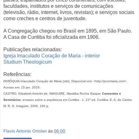
faculdades, institutos e serviços de comunicações
(televisão, rádio, internet, livros, revistas); e serviços sociais
como creches e centros de juventude.
A Congregação chegou no Brasil em 1895, em São Paulo.
A Casa de Curitiba foi oficializada em 1906.
Publicações relacionadas:
Igreja Imaculado Coração de Maria - interior
Studium Theologicum
Referências:
PARÓQUIA Imaculado Coração de Maria [
site
]. Disponível em: <http://pcormaria.com>.
Acesso em: 15 jan. 2019.
CASTRO, Elisabeth Amorim de; IMAGUIRE, Marialba Rocha Gaspar.
Conventos e
Seminários
: ensaios sobre a arquitetura em Curitiba - 1. 21º ed. Curitiba: E. A. de Castro;
M. R. G. Imaguire, 2006. 166 p.
Flavio Antonio Ortolan
às
06:00