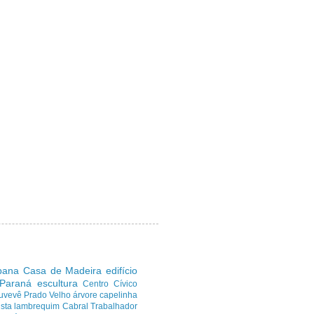
ibana
Casa de Madeira
edifício
 Paraná
escultura
Centro Cívico
uvevê
Prado Velho
árvore
capelinha
sta
lambrequim
Cabral
Trabalhador