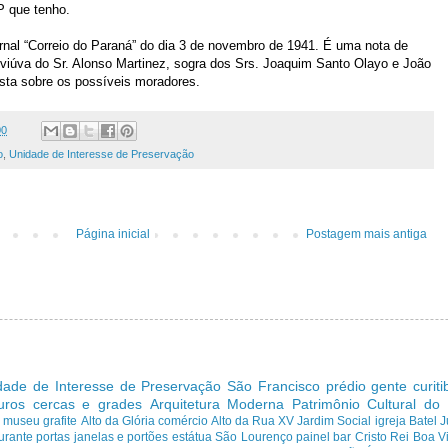
P que tenho.
rnal “Correio do Paraná” do dia 3 de novembro de 1941. É uma nota de
, viúva do Sr. Alonso Martinez, sogra dos Srs. Joaquim Santo Olayo e João
sta sobre os possíveis moradores.
00
o
,
Unidade de Interesse de Preservação
Página inicial
Postagem mais antiga
dade de Interesse de Preservação
São Francisco
prédio
gente curit
uros cercas e grades
Arquitetura Moderna
Patrimônio Cultural do
s
museu
grafite
Alto da Glória
comércio
Alto da Rua XV
Jardim Social
igreja
Batel
J
urante
portas janelas e portões
estátua
São Lourenço
painel
bar
Cristo Rei
Boa Vi