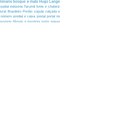
minário
bosque e mato
Hugo Lange
ospital
indústria
Tarumã
fonte e chafariz
ural Brasileiro
Portão
cúpula
calçada e
número predial e caixa postal
portal
rio
tandarte flâmula e bandeira
lustre
mapas