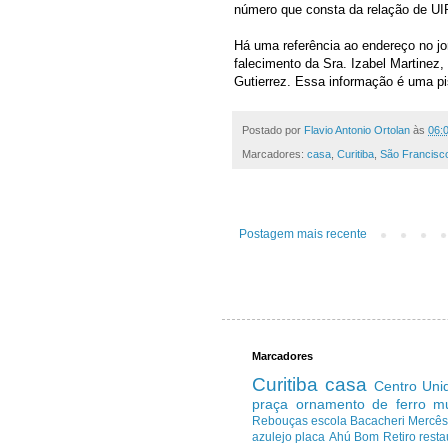
número que consta da relação de UI
Há uma referência ao endereço no jo
falecimento da Sra. Izabel Martinez
Gutierrez. Essa informação é uma pi
Postado por
Flavio Antonio Ortolan
às
06:
Marcadores:
casa
,
Curitiba
,
São Francisc
Postagem mais recente
Marcadores
Curitiba
casa
Centro
Uni
praça
ornamento de ferro
m
Rebouças
escola
Bacacheri
Mercê
azulejo
placa
Ahú
Bom Retiro
resta