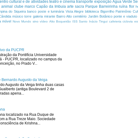
entro cultural e de atividades
teatro e cinema
transporte
exposição
Água Verde
Se
a
animal
clube
marco
Capão da Imbuia
arte sacra
Parque
Barreirinha
ruína
flor
h
pina do Siqueira
banco
poste e luminária
Vista Alegre
biblioteca
Bigorrilho
Patrimônio Cult
Cândida
músico
torre
galeria
mirante
Bairro Alto
cemitério
Jardim Botânico
ponte e viaduto
a
móvel
Novo Mundo
sino
vídeo
Alto Boqueirão
ISS
Santo Inácio
Tingui
cafeteria
ciclovia
es
ativo da PUCPR
stração da Pontifícia Universidade
ná - PUCPR, localizado no campus da
ceição, no Prado V...
 Bernardo Augusto da Veiga
rdo Augusto da Veiga tinha duas casas
ualberto (antiga Boulevard 2 de
radas apena...
hna
hna localizado na Rua Duque de
com a Rua Treze Maio. Sociedade
onsciência de Krishna...