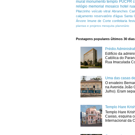
mural
monumento
templo
PUCPR
c
relógio
memorial
mosaico
hotel
ru
Pilarzinho
veículo
vitral
Abranches
Cam
calçamento
reservatório d'água
Santa 
Árvore Imune de Corte
confeitaria
fest
plantas e projetos
mesquita
planetário
Postagens populares últimos 30 dias
Prédio Administr
Edifício da admini
Católica do Para
Rua Imaculada Con
Uma das casas de
O ervateiro Berna
na Avenida João G
Julho). Eram sepa
Templo Hare Kris
Templo Hare Kris
Caxias, esquina 
Internacional da C