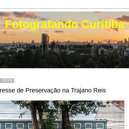
Fotografando Curitiba
Um blog com fotos e histórias de Curitiba.
e 2019
eresse de Preservação na Trajano Reis