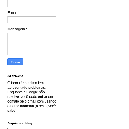
E-mail
*
Mensagem
*
ATENÇÃO
O formulário acima tem
apresentado problemas.
Enquanto a Google não
resolve, você pode entrar em
contato pelo gmail.com usando
o nome faortolan (o resto, você
sabe).
Arquivo do blog