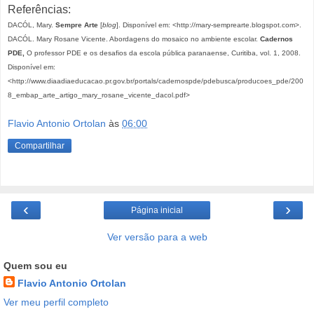
Referências:
DACÓL, Mary.
Sempre Arte
[
blog
]. Disponível em: <http://mary-semprearte.blogspot.com>.
DACÓL. Mary Rosane Vicente. Abordagens do mosaico no ambiente escolar.
Cadernos
PDE,
O professor PDE e os desafios da escola pública paranaense, Curitiba, vol. 1, 2008.
Disponível em:
<http://www.diaadiaeducacao.pr.gov.br/portals/cadernospde/pdebusca/producoes_pde/200
8_embap_arte_artigo_mary_rosane_vicente_dacol.pdf>
Flavio Antonio Ortolan
às
06:00
Compartilhar
‹
›
Página inicial
Ver versão para a web
Quem sou eu
Flavio Antonio Ortolan
Ver meu perfil completo