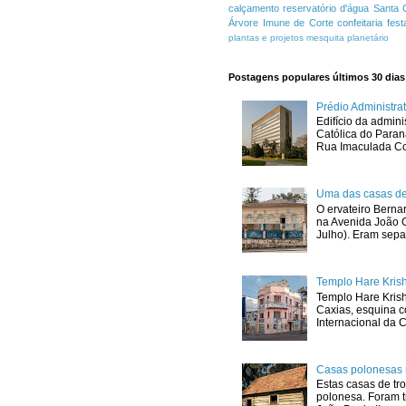
calçamento
reservatório d'água
Santa 
Árvore Imune de Corte
confeitaria
fest
plantas e projetos
mesquita
planetário
Postagens populares últimos 30 dias
Prédio Administr
Edifício da admini
Católica do Para
Rua Imaculada Con
Uma das casas de
O ervateiro Berna
na Avenida João G
Julho). Eram sepa
Templo Hare Kris
Templo Hare Kris
Caxias, esquina 
Internacional da C
Casas polonesas 
Estas casas de tro
polonesa. Foram t