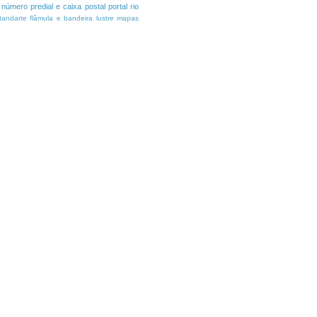
número predial e caixa postal
portal
rio
tandarte flâmula e bandeira
lustre
mapas