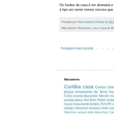
Os fundos da casa é em alvenaria 
é tipo um verniz menos viscoso que 
Postado por
Flavio Antonio Ortolan
às
06:
Marcadores:
Bacacheri
,
casa
,
Casa de Ma
Postagem mais recente
Marcadores
Curitiba
casa
Centro
Uni
praça
ornamento de ferro
mu
Cívico
escola
Bacacheri
Mercês
m
azulejo
placa
Ahú
Bom Retiro
resta
mural
monumento
templo
PUCPR
c
relógio
memorial
mosaico
hotel
ru
Pilarzinho
veículo
vitral
Abranches
Cam