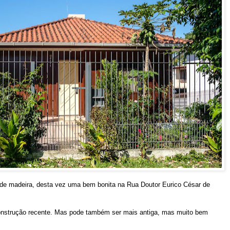
de madeira, desta vez uma bem bonita na Rua Doutor Eurico César de
onstrução recente. Mas pode também ser mais antiga, mas muito bem