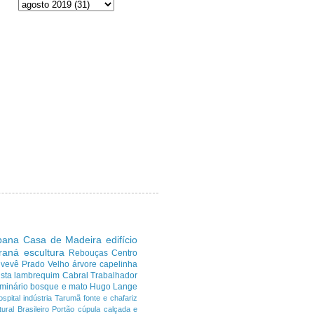
ibana
Casa de Madeira
edifício
araná
escultura
Rebouças
Centro
uvevê
Prado Velho
árvore
capelinha
sta
lambrequim
Cabral
Trabalhador
minário
bosque e mato
Hugo Lange
ospital
indústria
Tarumã
fonte e chafariz
ural Brasileiro
Portão
cúpula
calçada e