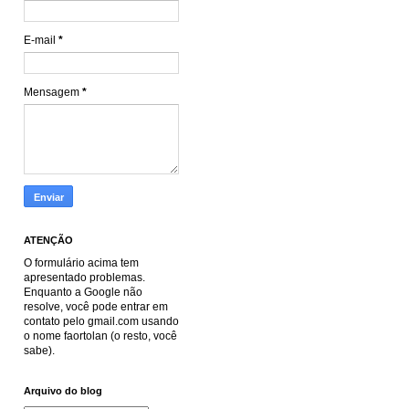
E-mail
*
Mensagem
*
ATENÇÃO
O formulário acima tem
apresentado problemas.
Enquanto a Google não
resolve, você pode entrar em
contato pelo gmail.com usando
o nome faortolan (o resto, você
sabe).
Arquivo do blog