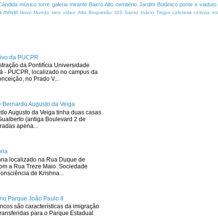
Cândida
músico
torre
galeria
mirante
Bairro Alto
cemitério
Jardim Botânico
ponte e viaduto
a
móvel
Novo Mundo
sino
vídeo
Alto Boqueirão
ISS
Santo Inácio
Tingui
cafeteria
ciclovia
es
ativo da PUCPR
stração da Pontifícia Universidade
ná - PUCPR, localizado no campus da
ceição, no Prado V...
 Bernardo Augusto da Veiga
rdo Augusto da Veiga tinha duas casas
ualberto (antiga Boulevard 2 de
radas apena...
hna
hna localizado na Rua Duque de
com a Rua Treze Maio. Sociedade
onsciência de Krishna...
no Parque João Paulo II
ncos são características da imigração
ransferidas para o Parque Estadual