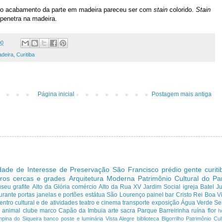
e o acabamento da parte em madeira pareceu ser com
stain
colorido.
Stain
penetra na madeira.
00
deira
,
Curitiba
Página inicial
Postagem mais antiga
dade de Interesse de Preservação
São Francisco
prédio
gente curit
ros cercas e grades
Arquitetura Moderna
Patrimônio Cultural do P
useu
grafite
Alto da Glória
comércio
Alto da Rua XV
Jardim Social
igreja
Batel
J
urante
portas janelas e portões
estátua
São Lourenço
painel
bar
Cristo Rei
Boa Vi
entro cultural e de atividades
teatro e cinema
transporte
exposição
Água Verde
Se
a
animal
clube
marco
Capão da Imbuia
arte sacra
Parque
Barreirinha
ruína
flor
h
pina do Siqueira
banco
poste e luminária
Vista Alegre
biblioteca
Bigorrilho
Patrimônio Cult