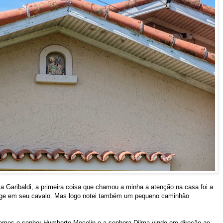
ta Garibaldi, a primeira coisa que chamou a minha a atenção na casa foi a
ge em seu cavalo. Mas logo notei também um pequeno caminhão
amos o senhor Humberto Mocelin e a senhora Dilma vindo em direção ao