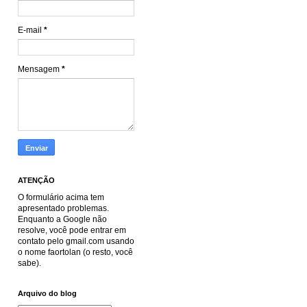
E-mail
*
Mensagem
*
ATENÇÃO
O formulário acima tem
apresentado problemas.
Enquanto a Google não
resolve, você pode entrar em
contato pelo gmail.com usando
o nome faortolan (o resto, você
sabe).
Arquivo do blog