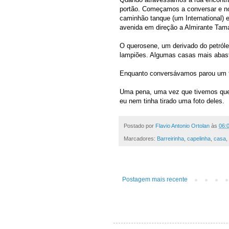
portão. Começamos a conversar e no
caminhão tanque (um International) e
avenida em direção a Almirante Tam
O querosene, um derivado do petróle
lampiões. Algumas casas mais abas
Enquanto conversávamos parou um t
Uma pena, uma vez que tivemos que in
eu nem tinha tirado uma foto deles.
Postado por
Flavio Antonio Ortolan
às
06:
Marcadores:
Barreirinha
,
capelinha
,
casa
,
Postagem mais recente