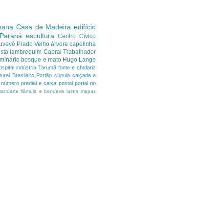
ibana
Casa de Madeira
edifício
 Paraná
escultura
Centro Cívico
uvevê
Prado Velho
árvore
capelinha
sta
lambrequim
Cabral
Trabalhador
minário
bosque e mato
Hugo Lange
ospital
indústria
Tarumã
fonte e chafariz
ural Brasileiro
Portão
cúpula
calçada e
número predial e caixa postal
portal
rio
tandarte flâmula e bandeira
lustre
mapas