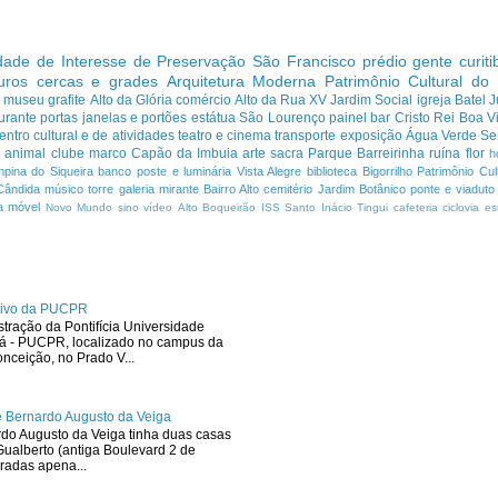
dade de Interesse de Preservação
São Francisco
prédio
gente curit
uros cercas e grades
Arquitetura Moderna
Patrimônio Cultural do
s
museu
grafite
Alto da Glória
comércio
Alto da Rua XV
Jardim Social
igreja
Batel
J
urante
portas janelas e portões
estátua
São Lourenço
painel
bar
Cristo Rei
Boa Vi
entro cultural e de atividades
teatro e cinema
transporte
exposição
Água Verde
Se
a
animal
clube
marco
Capão da Imbuia
arte sacra
Parque
Barreirinha
ruína
flor
h
pina do Siqueira
banco
poste e luminária
Vista Alegre
biblioteca
Bigorrilho
Patrimônio Cult
Cândida
músico
torre
galeria
mirante
Bairro Alto
cemitério
Jardim Botânico
ponte e viaduto
a
móvel
Novo Mundo
sino
vídeo
Alto Boqueirão
ISS
Santo Inácio
Tingui
cafeteria
ciclovia
es
ativo da PUCPR
stração da Pontifícia Universidade
ná - PUCPR, localizado no campus da
ceição, no Prado V...
 Bernardo Augusto da Veiga
rdo Augusto da Veiga tinha duas casas
ualberto (antiga Boulevard 2 de
radas apena...