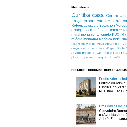
Marcadores
Curitiba
casa
Centro
Uni
praça
ornamento de ferro
m
Rebouças
escola
Bacacheri
Mercê
azulejo
placa
Ahú
Bom Retiro
resta
mural
monumento
templo
PUCPR
c
relógio
memorial
mosaico
hotel
ru
Pilarzinho
veículo
vitral
Abranches
Cam
calçamento
reservatório d'água
Santa 
Árvore Imune de Corte
confeitaria
fest
plantas e projetos
mesquita
planetário
Postagens populares últimos 30 dias
Prédio Administr
Edifício da admini
Católica do Para
Rua Imaculada Con
Uma das casas de
O ervateiro Berna
na Avenida João G
Julho). Eram sepa