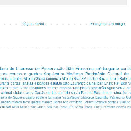
Página inicial
Postagem mais antiga
dade de Interesse de Preservação
São Francisco
prédio
gente curit
uros cercas e grades
Arquitetura Moderna
Patrimônio Cultural do
s
museu
grafite
Alto da Glória
comércio
Alto da Rua XV
Jardim Social
igreja
Batel
J
urante
portas janelas e portões
estátua
São Lourenço
painel
bar
Cristo Rei
Boa Vi
entro cultural e de atividades
teatro e cinema
transporte
exposição
Água Verde
Se
a
animal
clube
marco
Capão da Imbuia
arte sacra
Parque
Barreirinha
ruína
flor
h
pina do Siqueira
banco
poste e luminária
Vista Alegre
biblioteca
Bigorrilho
Patrimônio Cult
Cândida
músico
torre
galeria
mirante
Bairro Alto
cemitério
Jardim Botânico
ponte e viaduto
a
móvel
Novo Mundo
sino
vídeo
Alto Boqueirão
ISS
Santo Inácio
Tingui
cafeteria
ciclovia
es