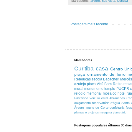
Marcadores:
árvore
,
Boa Vista
,
Curitiba
Postagem mais recente
Marcadores
Curitiba
casa
Centro
Uni
praça
ornamento de ferro
m
Rebouças
escola
Bacacheri
Mercê
azulejo
placa
Ahú
Bom Retiro
resta
mural
monumento
templo
PUCPR
c
relógio
memorial
mosaico
hotel
ru
Pilarzinho
veículo
vitral
Abranches
Cam
calçamento
reservatório d'água
Santa 
Árvore Imune de Corte
confeitaria
fest
plantas e projetos
mesquita
planetário
Postagens populares últimos 30 dias