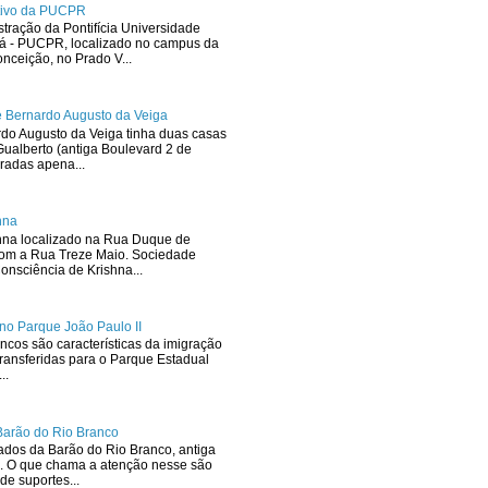
ativo da PUCPR
stração da Pontifícia Universidade
ná - PUCPR, localizado no campus da
ceição, no Prado V...
 Bernardo Augusto da Veiga
rdo Augusto da Veiga tinha duas casas
ualberto (antiga Boulevard 2 de
radas apena...
hna
hna localizado na Rua Duque de
com a Rua Treze Maio. Sociedade
onsciência de Krishna...
no Parque João Paulo II
ncos são características da imigração
ransferidas para o Parque Estadual
..
Barão do Rio Branco
dos da Barão do Rio Branco, antiga
. O que chama a atenção nesse são
de suportes...