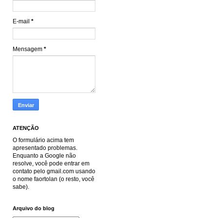
E-mail
*
Mensagem
*
ATENÇÃO
O formulário acima tem
apresentado problemas.
Enquanto a Google não
resolve, você pode entrar em
contato pelo gmail.com usando
o nome faortolan (o resto, você
sabe).
Arquivo do blog