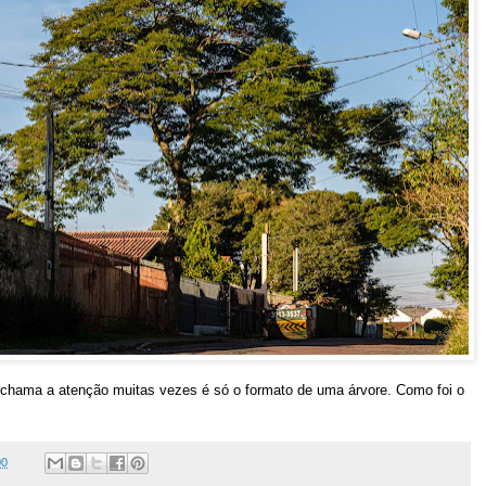
chama a atenção muitas vezes é só o formato de uma árvore. Como foi o
00