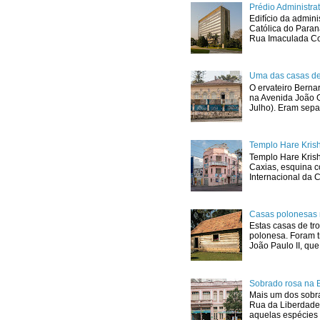
Prédio Administr
Edifício da admini
Católica do Para
Rua Imaculada Con
Uma das casas de
O ervateiro Berna
na Avenida João G
Julho). Eram sepa
Templo Hare Kris
Templo Hare Kris
Caxias, esquina 
Internacional da C
Casas polonesas 
Estas casas de tro
polonesa. Foram t
João Paulo II, que.
Sobrado rosa na 
Mais um dos sobra
Rua da Liberdade
aquelas espécies 