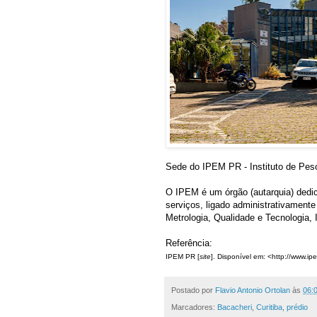
Sede do IPEM PR - Instituto de Pes
O IPEM é um órgão (autarquia) dedic
serviços, ligado administrativament
Metrologia, Qualidade e Tecnologia
Referência:
IPEM PR [
site
]. Disponível em: <http://www.i
Postado por
Flavio Antonio Ortolan
às
06:
Marcadores:
Bacacheri
,
Curitiba
,
prédio