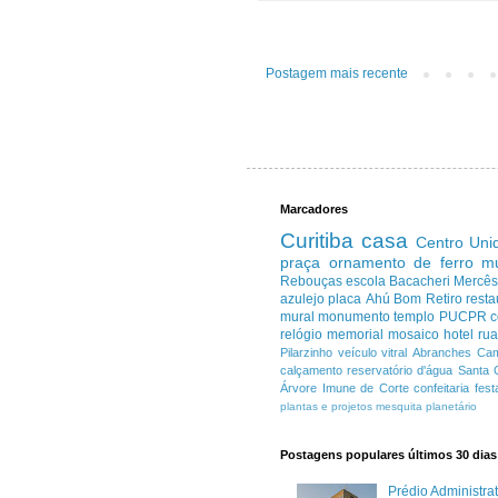
Postagem mais recente
Marcadores
Curitiba
casa
Centro
Uni
praça
ornamento de ferro
m
Rebouças
escola
Bacacheri
Mercê
azulejo
placa
Ahú
Bom Retiro
resta
mural
monumento
templo
PUCPR
c
relógio
memorial
mosaico
hotel
ru
Pilarzinho
veículo
vitral
Abranches
Cam
calçamento
reservatório d'água
Santa 
Árvore Imune de Corte
confeitaria
fest
plantas e projetos
mesquita
planetário
Postagens populares últimos 30 dias
Prédio Administr