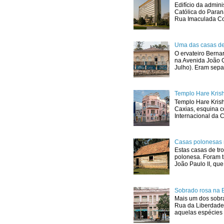
Edifício da admini
Católica do Para
Rua Imaculada Con
Uma das casas de
O ervateiro Berna
na Avenida João G
Julho). Eram sepa
Templo Hare Kris
Templo Hare Kris
Caxias, esquina 
Internacional da C
Casas polonesas 
Estas casas de tro
polonesa. Foram t
João Paulo II, que.
Sobrado rosa na 
Mais um dos sobra
Rua da Liberdade
aquelas espécies 