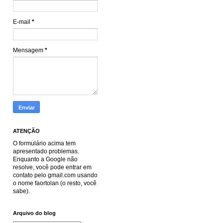
E-mail
*
Mensagem
*
ATENÇÃO
O formulário acima tem
apresentado problemas.
Enquanto a Google não
resolve, você pode entrar em
contato pelo gmail.com usando
o nome faortolan (o resto, você
sabe).
Arquivo do blog