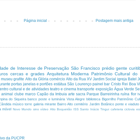
Página inicial
Postagem mais antiga
dade de Interesse de Preservação
São Francisco
prédio
gente curit
uros cercas e grades
Arquitetura Moderna
Patrimônio Cultural do
s
museu
grafite
Alto da Glória
comércio
Alto da Rua XV
Jardim Social
igreja
Batel
J
urante
portas janelas e portões
estátua
São Lourenço
painel
bar
Cristo Rei
Boa Vi
entro cultural e de atividades
teatro e cinema
transporte
exposição
Água Verde
Se
a
animal
clube
marco
Capão da Imbuia
arte sacra
Parque
Barreirinha
ruína
flor
h
pina do Siqueira
banco
poste e luminária
Vista Alegre
biblioteca
Bigorrilho
Patrimônio Cult
Cândida
músico
torre
galeria
mirante
Bairro Alto
cemitério
Jardim Botânico
ponte e viaduto
a
móvel
Novo Mundo
sino
vídeo
Alto Boqueirão
ISS
Santo Inácio
Tingui
cafeteria
ciclovia
es
ativo da PUCPR