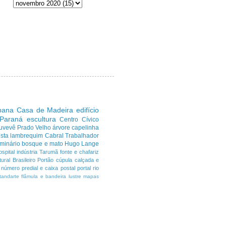
ibana
Casa de Madeira
edifício
 Paraná
escultura
Centro Cívico
uvevê
Prado Velho
árvore
capelinha
sta
lambrequim
Cabral
Trabalhador
minário
bosque e mato
Hugo Lange
ospital
indústria
Tarumã
fonte e chafariz
ural Brasileiro
Portão
cúpula
calçada e
número predial e caixa postal
portal
rio
tandarte flâmula e bandeira
lustre
mapas