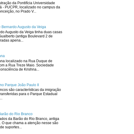
stração da Pontifícia Universidade
ná - PUCPR, localizado no campus da
ceição, no Prado V...
 Bernardo Augusto da Veiga
rdo Augusto da Veiga tinha duas casas
ualberto (antiga Boulevard 2 de
radas apena...
hna
hna localizado na Rua Duque de
com a Rua Treze Maio. Sociedade
onsciência de Krishna...
no Parque João Paulo II
ncos são características da imigração
ransferidas para o Parque Estadual
..
Barão do Rio Branco
dos da Barão do Rio Branco, antiga
. O que chama a atenção nesse são
de suportes...