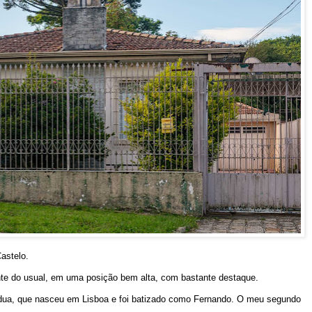
astelo.
nte do usual, em uma posição bem alta, com bastante destaque.
dua, que nasceu em Lisboa e foi batizado como Fernando. O meu segundo