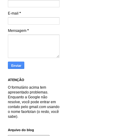
E-mail
*
Mensagem
*
ATENÇÃO
O formulário acima tem
apresentado problemas.
Enquanto a Google não
resolve, você pode entrar em
contato pelo gmail.com usando
o nome faortolan (o resto, você
sabe).
Arquivo do blog