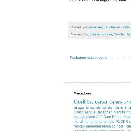
Postado por
Flavio Antonio Ortolan
às
06:
Marcadores:
capelinha
,
casa
,
Curitiba
,
Ta
Postagem mais recente
Marcadores
Curitiba
casa
Centro
Uni
praça
ornamento de ferro
mu
Cívico
escola
Bacacheri
Mercês
m
azulejo
placa
Ahú
Bom Retiro
resta
mural
monumento
templo
PUCPR
c
relógio
memorial
mosaico
hotel
ru