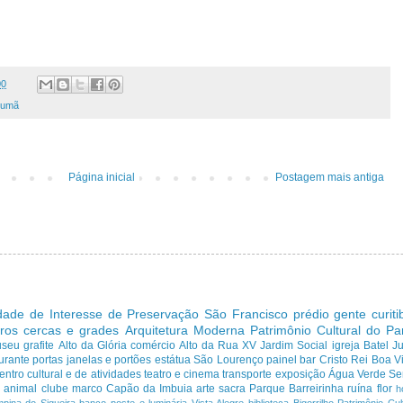
00
rumã
Página inicial
Postagem mais antiga
dade de Interesse de Preservação
São Francisco
prédio
gente curit
ros cercas e grades
Arquitetura Moderna
Patrimônio Cultural do P
useu
grafite
Alto da Glória
comércio
Alto da Rua XV
Jardim Social
igreja
Batel
J
urante
portas janelas e portões
estátua
São Lourenço
painel
bar
Cristo Rei
Boa Vi
entro cultural e de atividades
teatro e cinema
transporte
exposição
Água Verde
Se
a
animal
clube
marco
Capão da Imbuia
arte sacra
Parque
Barreirinha
ruína
flor
h