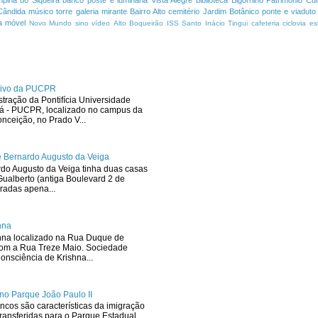
pina do Siqueira
banco
poste e luminária
Vista Alegre
biblioteca
Bigorrilho
Patrimônio Cult
Cândida
músico
torre
galeria
mirante
Bairro Alto
cemitério
Jardim Botânico
ponte e viaduto
a
móvel
Novo Mundo
sino
vídeo
Alto Boqueirão
ISS
Santo Inácio
Tingui
cafeteria
ciclovia
es
ativo da PUCPR
stração da Pontifícia Universidade
ná - PUCPR, localizado no campus da
ceição, no Prado V...
 Bernardo Augusto da Veiga
rdo Augusto da Veiga tinha duas casas
ualberto (antiga Boulevard 2 de
radas apena...
hna
hna localizado na Rua Duque de
com a Rua Treze Maio. Sociedade
onsciência de Krishna...
no Parque João Paulo II
ncos são características da imigração
ransferidas para o Parque Estadual