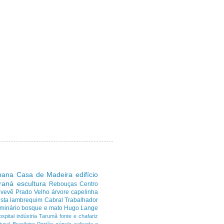
ibana
Casa de Madeira
edifício
araná
escultura
Rebouças
Centro
uvevê
Prado Velho
árvore
capelinha
sta
lambrequim
Cabral
Trabalhador
minário
bosque e mato
Hugo Lange
ospital
indústria
Tarumã
fonte e chafariz