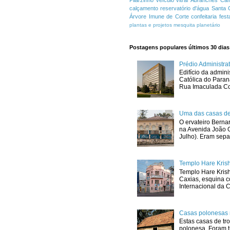
Pilarzinho
veículo
vitral
Abranches
Cam
calçamento
reservatório d'água
Santa 
Árvore Imune de Corte
confeitaria
fest
plantas e projetos
mesquita
planetário
Postagens populares últimos 30 dias
Prédio Administr
Edifício da admini
Católica do Para
Rua Imaculada Con
Uma das casas de
O ervateiro Berna
na Avenida João G
Julho). Eram sepa
Templo Hare Kris
Templo Hare Kris
Caxias, esquina 
Internacional da C
Casas polonesas 
Estas casas de tro
polonesa. Foram t