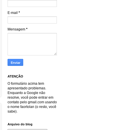
E-mail
*
Mensagem
*
ATENÇÃO
O formulário acima tem
apresentado problemas.
Enquanto a Google não
resolve, você pode entrar em
contato pelo gmail.com usando
o nome faortolan (o resto, você
sabe).
Arquivo do blog