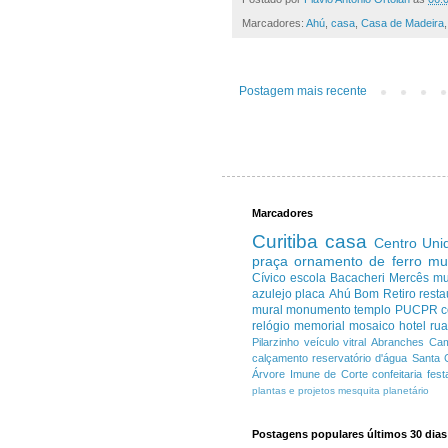
Marcadores:
Ahú
,
casa
,
Casa de Madeira
Postagem mais recente
Marcadores
Curitiba
casa
Centro
Uni
praça
ornamento de ferro
mu
Cívico
escola
Bacacheri
Mercês
m
azulejo
placa
Ahú
Bom Retiro
resta
mural
monumento
templo
PUCPR
c
relógio
memorial
mosaico
hotel
ru
Pilarzinho
veículo
vitral
Abranches
Cam
calçamento
reservatório d'água
Santa 
Árvore Imune de Corte
confeitaria
fest
plantas e projetos
mesquita
planetário
Postagens populares últimos 30 dias