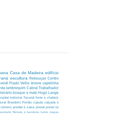
ibana
Casa de Madeira
edifício
araná
escultura
Rebouças
Centro
uvevê
Prado Velho
árvore
capelinha
sta
lambrequim
Cabral
Trabalhador
minário
bosque e mato
Hugo Lange
ospital
indústria
Tarumã
fonte e chafariz
ural Brasileiro
Portão
cúpula
calçada e
número predial e caixa postal
portal
rio
tandarte flâmula e bandeira
lustre
mapas