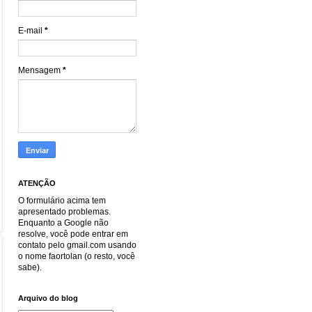
E-mail
*
Mensagem
*
ATENÇÃO
O formulário acima tem
apresentado problemas.
Enquanto a Google não
resolve, você pode entrar em
contato pelo gmail.com usando
o nome faortolan (o resto, você
sabe).
Arquivo do blog