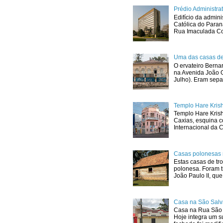
Prédio Administr
Edifício da admini
Católica do Para
Rua Imaculada Con
Uma das casas de
O ervateiro Berna
na Avenida João G
Julho). Eram sepa
Templo Hare Kris
Templo Hare Kris
Caxias, esquina 
Internacional da C
Casas polonesas 
Estas casas de tro
polonesa. Foram t
João Paulo II, que.
Casa na São Salv
Casa na Rua São 
Hoje integra um s