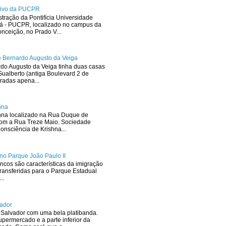
ativo da PUCPR
stração da Pontifícia Universidade
ná - PUCPR, localizado no campus da
ceição, no Prado V...
 Bernardo Augusto da Veiga
rdo Augusto da Veiga tinha duas casas
ualberto (antiga Boulevard 2 de
radas apena...
hna
hna localizado na Rua Duque de
com a Rua Treze Maio. Sociedade
onsciência de Krishna...
no Parque João Paulo II
ncos são características da imigração
ransferidas para o Parque Estadual
..
ador
Salvador com uma bela platibanda.
upermercado e a parte inferior da