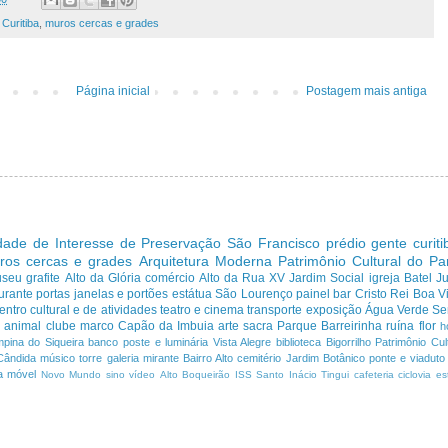
,
Curitiba
,
muros cercas e grades
Página inicial
Postagem mais antiga
dade de Interesse de Preservação
São Francisco
prédio
gente curit
ros cercas e grades
Arquitetura Moderna
Patrimônio Cultural do P
useu
grafite
Alto da Glória
comércio
Alto da Rua XV
Jardim Social
igreja
Batel
J
urante
portas janelas e portões
estátua
São Lourenço
painel
bar
Cristo Rei
Boa Vi
entro cultural e de atividades
teatro e cinema
transporte
exposição
Água Verde
Se
a
animal
clube
marco
Capão da Imbuia
arte sacra
Parque
Barreirinha
ruína
flor
h
pina do Siqueira
banco
poste e luminária
Vista Alegre
biblioteca
Bigorrilho
Patrimônio Cult
Cândida
músico
torre
galeria
mirante
Bairro Alto
cemitério
Jardim Botânico
ponte e viaduto
a
móvel
Novo Mundo
sino
vídeo
Alto Boqueirão
ISS
Santo Inácio
Tingui
cafeteria
ciclovia
es