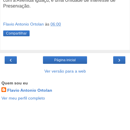
com a Avenida Iguaçu, é uma Unidade de Interesse de
Preservação.
Flavio Antonio Ortolan
às
06:00
Compartilhar
‹
›
Página inicial
Ver versão para a web
Quem sou eu
Flavio Antonio Ortolan
Ver meu perfil completo