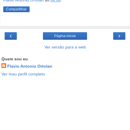
Flavio Antonio Ortolan
às
06:00
Compartilhar
‹
›
Página inicial
Ver versão para a web
Quem sou eu
Flavio Antonio Ortolan
Ver meu perfil completo