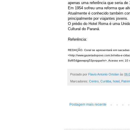
apenas uma referência que seria de 
Em 1954 sofreu uma reforma que alte
Atualmente é conhecido também com
principalmente por viajantes jovens.
O prédio do Hotel Roma é uma Unid
Cultural do Paraná.
Referência:
REDAÇÂO. Coral se apresentará em sacadas do
<http://www.gazetadopovo.com.br/vida-e-cidad
8sf654jjjwvwprg53pvqqaehr>. Acesso em: 10 
Postado por
Flavio Antonio Ortolan
às
06:
Marcadores:
Centro
,
Curitiba
,
hotel
,
Patrim
Postagem mais recente