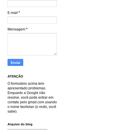
E-mail
*
Mensagem
*
ATENÇÃO
O formulário acima tem
apresentado problemas.
Enquanto a Google não
resolve, você pode entrar em
contato pelo gmail.com usando
o nome faortolan (o resto, você
sabe).
Arquivo do blog