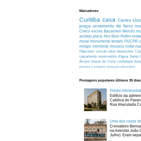
Marcadores
Curitiba
casa
Centro
Uni
praça
ornamento de ferro
mu
Cívico
escola
Bacacheri
Mercês
m
azulejo
placa
Ahú
Bom Retiro
resta
mural
monumento
templo
PUCPR
c
relógio
memorial
mosaico
hotel
ru
Pilarzinho
veículo
vitral
Abranches
Cam
calçamento
reservatório d'água
Santa 
Árvore Imune de Corte
confeitaria
fest
plantas e projetos
mesquita
planetário
Postagens populares últimos 30 dias
Prédio Administr
Edifício da admini
Católica do Para
Rua Imaculada Con
Uma das casas de
O ervateiro Berna
na Avenida João G
Julho). Eram sepa