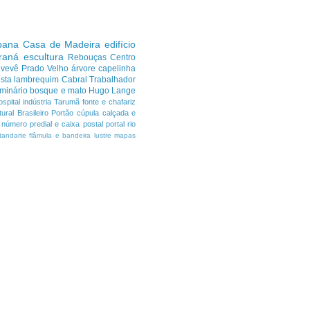
ibana
Casa de Madeira
edifício
araná
escultura
Rebouças
Centro
uvevê
Prado Velho
árvore
capelinha
sta
lambrequim
Cabral
Trabalhador
minário
bosque e mato
Hugo Lange
ospital
indústria
Tarumã
fonte e chafariz
ural Brasileiro
Portão
cúpula
calçada e
número predial e caixa postal
portal
rio
tandarte flâmula e bandeira
lustre
mapas