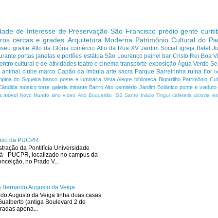
dade de Interesse de Preservação
São Francisco
prédio
gente curit
ros cercas e grades
Arquitetura Moderna
Patrimônio Cultural do P
useu
grafite
Alto da Glória
comércio
Alto da Rua XV
Jardim Social
igreja
Batel
J
urante
portas janelas e portões
estátua
São Lourenço
painel
bar
Cristo Rei
Boa Vi
entro cultural e de atividades
teatro e cinema
transporte
exposição
Água Verde
Se
a
animal
clube
marco
Capão da Imbuia
arte sacra
Parque
Barreirinha
ruína
flor
h
pina do Siqueira
banco
poste e luminária
Vista Alegre
biblioteca
Bigorrilho
Patrimônio Cult
Cândida
músico
torre
galeria
mirante
Bairro Alto
cemitério
Jardim Botânico
ponte e viaduto
a
móvel
Novo Mundo
sino
vídeo
Alto Boqueirão
ISS
Santo Inácio
Tingui
cafeteria
ciclovia
es
ativo da PUCPR
stração da Pontifícia Universidade
ná - PUCPR, localizado no campus da
ceição, no Prado V...
 Bernardo Augusto da Veiga
rdo Augusto da Veiga tinha duas casas
ualberto (antiga Boulevard 2 de
radas apena...