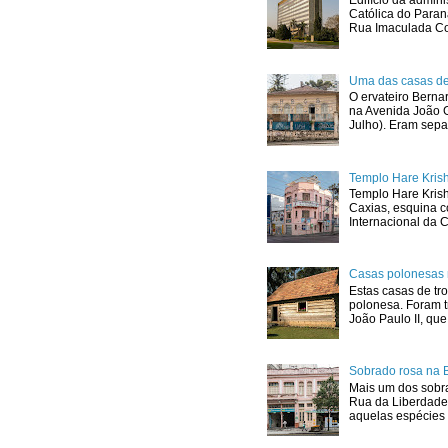
Edifício da admini
Católica do Para
Rua Imaculada Con
Uma das casas de
O ervateiro Berna
na Avenida João G
Julho). Eram sepa
Templo Hare Kris
Templo Hare Kris
Caxias, esquina 
Internacional da C
Casas polonesas 
Estas casas de tro
polonesa. Foram t
João Paulo II, que.
Sobrado rosa na 
Mais um dos sobra
Rua da Liberdade
aquelas espécies 