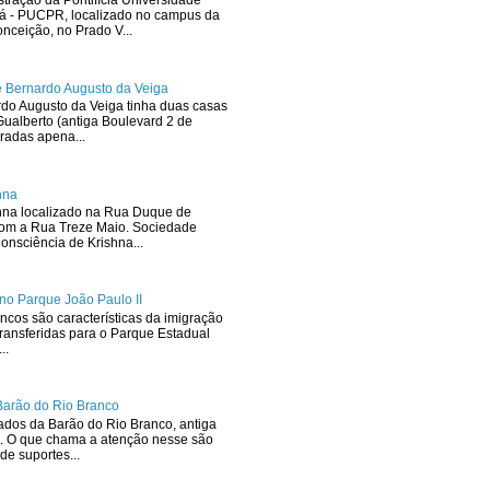
stração da Pontifícia Universidade
ná - PUCPR, localizado no campus da
ceição, no Prado V...
 Bernardo Augusto da Veiga
rdo Augusto da Veiga tinha duas casas
ualberto (antiga Boulevard 2 de
radas apena...
hna
hna localizado na Rua Duque de
com a Rua Treze Maio. Sociedade
onsciência de Krishna...
no Parque João Paulo II
ncos são características da imigração
ransferidas para o Parque Estadual
..
Barão do Rio Branco
dos da Barão do Rio Branco, antiga
. O que chama a atenção nesse são
de suportes...