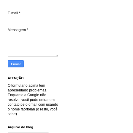
E-mail
*
Mensagem
*
ATENÇÃO
O formulário acima tem
apresentado problemas.
Enquanto a Google não
resolve, você pode entrar em
contato pelo gmail.com usando
o nome faortolan (o resto, você
sabe).
Arquivo do blog