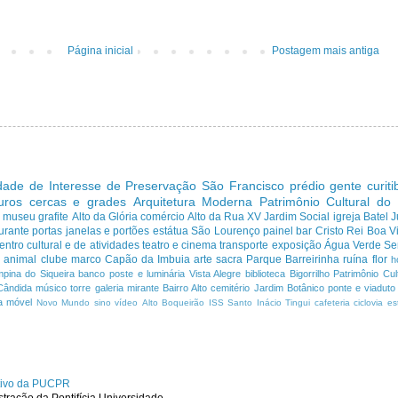
Página inicial
Postagem mais antiga
dade de Interesse de Preservação
São Francisco
prédio
gente curit
uros cercas e grades
Arquitetura Moderna
Patrimônio Cultural do
s
museu
grafite
Alto da Glória
comércio
Alto da Rua XV
Jardim Social
igreja
Batel
J
urante
portas janelas e portões
estátua
São Lourenço
painel
bar
Cristo Rei
Boa Vi
entro cultural e de atividades
teatro e cinema
transporte
exposição
Água Verde
Se
a
animal
clube
marco
Capão da Imbuia
arte sacra
Parque
Barreirinha
ruína
flor
h
pina do Siqueira
banco
poste e luminária
Vista Alegre
biblioteca
Bigorrilho
Patrimônio Cult
Cândida
músico
torre
galeria
mirante
Bairro Alto
cemitério
Jardim Botânico
ponte e viaduto
a
móvel
Novo Mundo
sino
vídeo
Alto Boqueirão
ISS
Santo Inácio
Tingui
cafeteria
ciclovia
es
ativo da PUCPR