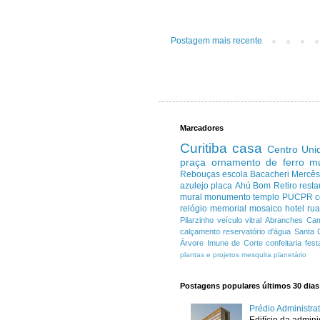
Postagem mais recente
Marcadores
Curitiba
casa
Centro
Uni
praça
ornamento de ferro
m
Rebouças
escola
Bacacheri
Mercê
azulejo
placa
Ahú
Bom Retiro
resta
mural
monumento
templo
PUCPR
c
relógio
memorial
mosaico
hotel
ru
Pilarzinho
veículo
vitral
Abranches
Cam
calçamento
reservatório d'água
Santa 
Árvore Imune de Corte
confeitaria
fest
plantas e projetos
mesquita
planetário
Postagens populares últimos 30 dias
Prédio Administr