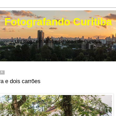
Fotografando Curitiba
Um blog com fotos e histórias de Curitiba.
16
a e dois carrões