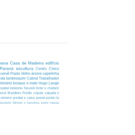
ibana
Casa de Madeira
edifício
 Paraná
escultura
Centro Cívico
uvevê
Prado Velho
árvore
capelinha
sta
lambrequim
Cabral
Trabalhador
minário
bosque e mato
Hugo Lange
ospital
indústria
Tarumã
fonte e chafariz
ural Brasileiro
Portão
cúpula
calçada e
número predial e caixa postal
portal
rio
tandarte flâmula e bandeira
lustre
mapas