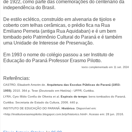
de 1922, como parte das comemorações do centenário da
independência do Brasil.
De estilo eclético, construído em alvenaria de tijolos e
coberto com telhas cerâmicas, o prédio fica na Rua
Emiliano Perneta (antiga Rua Aquidaban) e é um bem
tombado pelo Patrimônio Cultural do Paraná e é também
uma Unidade de Interesse de Preservação.
Em 1993 o nome do colégio passou a ser Instituto de
Educação do Paraná Professor Erasmo Pilotto.
texto complementado em 11 set. 2024
Referências:
CASTRO, Elisabeth Amorim de.
Arquitetura das Escolas Públicas do Paraná (1853-
1955)
. 2010. 364 p. Tese (Doutorado em História) - UFPR, Curitiba.
LYRA, Cyro Illídio Corrêa de Oliveira et al.
Espirais do tempo
: bens tombados do Paraná.
Curitiba: Secretaria de Estado da Cultura, 2006. 440 p.
INSTITUTO DE EDUCAÇÃO DO PARANÁ.
Histórico
. Disponível em:
<http://institutoerasmopilotto.blogspot.com.br/p/historico.html>. Acesso em: 28 jun. 2016.