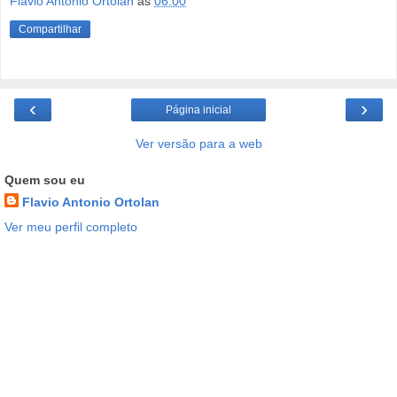
Flavio Antonio Ortolan
às
06:00
Compartilhar
‹
›
Página inicial
Ver versão para a web
Quem sou eu
Flavio Antonio Ortolan
Ver meu perfil completo