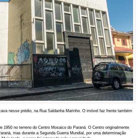
cava nesse prédio, na Rua Saldanha Marinho. O imóvel faz frente também
e 1950 no terreno do Centro Mosaico do Paraná. O Centro originalmente
 Paraná, mas durante a Segunda Guerra Mundial, por uma determinação