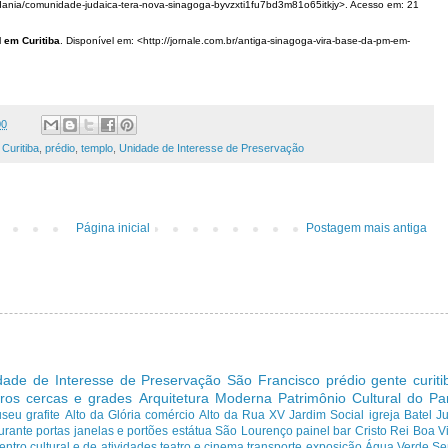
dania/comunidade-judaica-tera-nova-sinagoga-byvzxti1fu7bd3m81o65itkjy>. Acesso em: 21
 em Curitiba
. Disponível em: <http://jornale.com.br/antiga-sinagoga-vira-base-da-pm-em-
00
,
Curitiba
,
prédio
,
templo
,
Unidade de Interesse de Preservação
Página inicial
Postagem mais antiga
dade de Interesse de Preservação
São Francisco
prédio
gente curit
ros cercas e grades
Arquitetura Moderna
Patrimônio Cultural do P
useu
grafite
Alto da Glória
comércio
Alto da Rua XV
Jardim Social
igreja
Batel
J
urante
portas janelas e portões
estátua
São Lourenço
painel
bar
Cristo Rei
Boa Vi
entro cultural e de atividades
teatro e cinema
transporte
exposição
Água Verde
Se