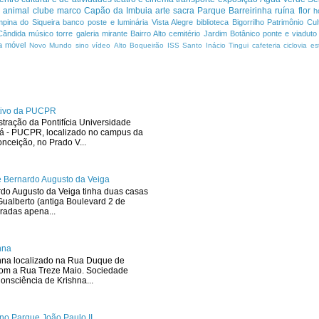
a
animal
clube
marco
Capão da Imbuia
arte sacra
Parque
Barreirinha
ruína
flor
h
pina do Siqueira
banco
poste e luminária
Vista Alegre
biblioteca
Bigorrilho
Patrimônio Cult
Cândida
músico
torre
galeria
mirante
Bairro Alto
cemitério
Jardim Botânico
ponte e viaduto
a
móvel
Novo Mundo
sino
vídeo
Alto Boqueirão
ISS
Santo Inácio
Tingui
cafeteria
ciclovia
es
ativo da PUCPR
stração da Pontifícia Universidade
ná - PUCPR, localizado no campus da
ceição, no Prado V...
 Bernardo Augusto da Veiga
rdo Augusto da Veiga tinha duas casas
ualberto (antiga Boulevard 2 de
radas apena...
hna
hna localizado na Rua Duque de
com a Rua Treze Maio. Sociedade
onsciência de Krishna...
no Parque João Paulo II