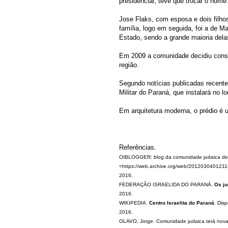
presidencial, teve que trocar o nom
Jose Flaks, com esposa e dois filho
família, logo em seguida, foi a de 
Estado, sendo a grande maioria dela
Em 2009 a comunidade decidiu constr
região.
Segundo notícias publicadas recente
Militar do Paraná, que instalará no 
Em arquitetura moderna, o prédio é
Referências.
OIBLOGGER: blog da comunidade judaica de 
<https://web.archive.org/web/20120304012116/
2016.
FEDERAÇÃO ISRAELIDA DO PARANÁ.
Os j
2016.
WIKIPEDIA.
Centro Israelita do Paraná
. Dis
2016.
OLAVO, Jorge. Comunidade judaica terá nov