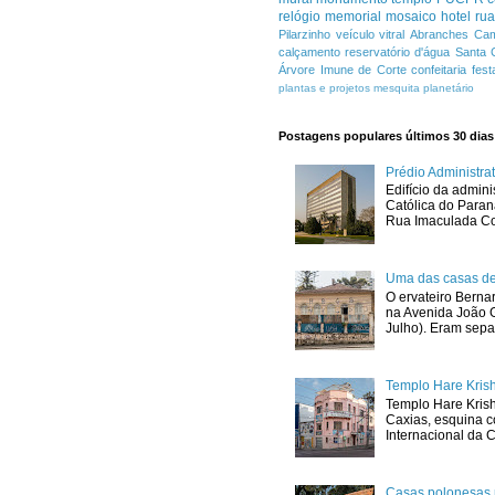
relógio
memorial
mosaico
hotel
ru
Pilarzinho
veículo
vitral
Abranches
Cam
calçamento
reservatório d'água
Santa 
Árvore Imune de Corte
confeitaria
fest
plantas e projetos
mesquita
planetário
Postagens populares últimos 30 dias
Prédio Administr
Edifício da admini
Católica do Para
Rua Imaculada Con
Uma das casas de
O ervateiro Berna
na Avenida João G
Julho). Eram sepa
Templo Hare Kris
Templo Hare Kris
Caxias, esquina 
Internacional da C
Casas polonesas 