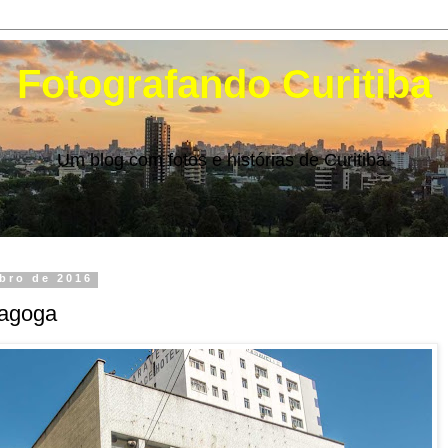
Fotografando Curitiba
Um blog com fotos e histórias de Curitiba.
mbro de 2016
nagoga