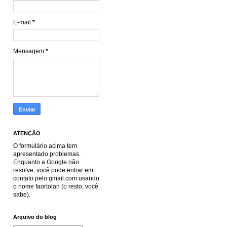
E-mail
*
Mensagem
*
ATENÇÃO
O formulário acima tem
apresentado problemas.
Enquanto a Google não
resolve, você pode entrar em
contato pelo gmail.com usando
o nome faortolan (o resto, você
sabe).
Arquivo do blog