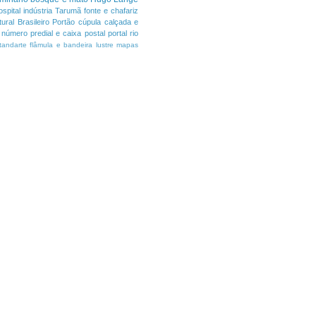
ospital
indústria
Tarumã
fonte e chafariz
ural Brasileiro
Portão
cúpula
calçada e
número predial e caixa postal
portal
rio
tandarte flâmula e bandeira
lustre
mapas