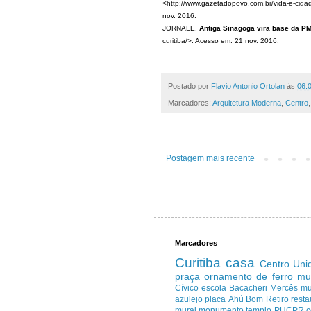
<http://www.gazetadopovo.com.br/vida-e-cida
nov. 2016.
JORNALE.
Antiga Sinagoga vira base da PM
curitiba/>. Acesso em: 21 nov. 2016.
Postado por
Flavio Antonio Ortolan
às
06:
Marcadores:
Arquitetura Moderna
,
Centro
Postagem mais recente
Marcadores
Curitiba
casa
Centro
Uni
praça
ornamento de ferro
mu
Cívico
escola
Bacacheri
Mercês
m
azulejo
placa
Ahú
Bom Retiro
resta
mural
monumento
templo
PUCPR
c