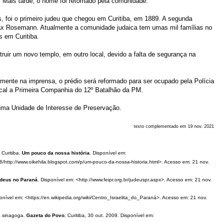
e. Mais tarde, o nome foi retomado pela comunidade.
s, foi o primeiro judeu que chegou em Curitiba, em 1889. A segunda
Max Rosemann. Atualmente a comunidade judaica tem umas mil famílias no
s em Curitiba.
uir um novo templo, em outro local, devido a falta de segurança na
mente na imprensa, o prédio será reformado para ser ocupado pela Polícia
local a Primeira Companhia do 12º Batalhão da PM.
 uma Unidade de Interesse de Preservação.
texto complementado em 19 nov. 2021
Curitiba.
Um pouco da nossa história
. Disponível em:
http://www.oikehila.blogspot.com/p/um-pouco-da-nossa-historia.html>. Acesso em: 21 nov.
udeus no Paraná
. Disponível em: <http://www.feipr.org.br/judeuspr.aspx>. Acesso em: 21 nov.
ponível em: <https://en.wikipedia.org/wiki/Centro_Israelita_do_Paraná>. Acesso em: 21 nov.
a sinagoga.
Gazeta do Povo
, Curitiba, 30 out. 2009. Disponível em: