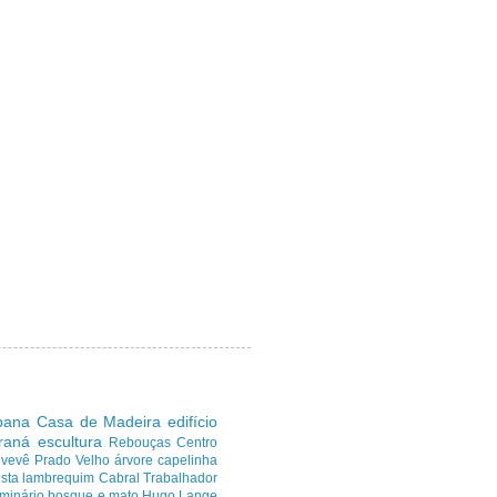
ibana
Casa de Madeira
edifício
araná
escultura
Rebouças
Centro
uvevê
Prado Velho
árvore
capelinha
sta
lambrequim
Cabral
Trabalhador
minário
bosque e mato
Hugo Lange