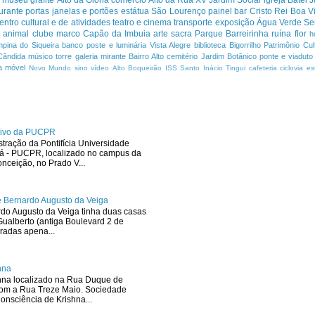
urante
portas janelas e portões
estátua
São Lourenço
painel
bar
Cristo Rei
Boa Vi
entro cultural e de atividades
teatro e cinema
transporte
exposição
Água Verde
Se
a
animal
clube
marco
Capão da Imbuia
arte sacra
Parque
Barreirinha
ruína
flor
h
pina do Siqueira
banco
poste e luminária
Vista Alegre
biblioteca
Bigorrilho
Patrimônio Cult
Cândida
músico
torre
galeria
mirante
Bairro Alto
cemitério
Jardim Botânico
ponte e viaduto
a
móvel
Novo Mundo
sino
vídeo
Alto Boqueirão
ISS
Santo Inácio
Tingui
cafeteria
ciclovia
es
ativo da PUCPR
stração da Pontifícia Universidade
ná - PUCPR, localizado no campus da
ceição, no Prado V...
 Bernardo Augusto da Veiga
rdo Augusto da Veiga tinha duas casas
ualberto (antiga Boulevard 2 de
radas apena...
hna
hna localizado na Rua Duque de
com a Rua Treze Maio. Sociedade
onsciência de Krishna...