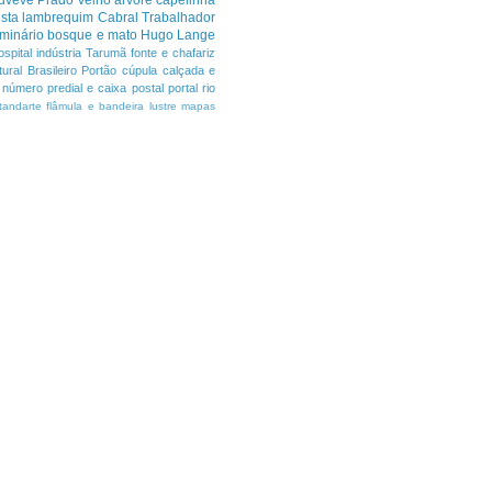
sta
lambrequim
Cabral
Trabalhador
minário
bosque e mato
Hugo Lange
ospital
indústria
Tarumã
fonte e chafariz
ural Brasileiro
Portão
cúpula
calçada e
número predial e caixa postal
portal
rio
tandarte flâmula e bandeira
lustre
mapas