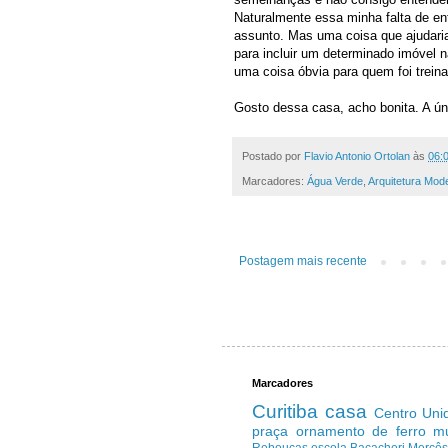
Naturalmente essa minha falta de en
assunto. Mas uma coisa que ajudari
para incluir um determinado imóvel na
uma coisa óbvia para quem foi trein
Gosto dessa casa, acho bonita. A úni
Postado por
Flavio Antonio Ortolan
às
06:
Marcadores:
Água Verde
,
Arquitetura Mod
Postagem mais recente
Marcadores
Curitiba
casa
Centro
Uni
praça
ornamento de ferro
m
Rebouças
escola
Bacacheri
Mercê