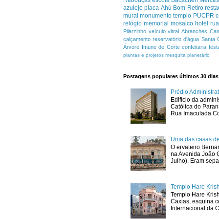
azulejo
placa
Ahú
Bom Retiro
resta
mural
monumento
templo
PUCPR
c
relógio
memorial
mosaico
hotel
ru
Pilarzinho
veículo
vitral
Abranches
Cam
calçamento
reservatório d'água
Santa 
Árvore Imune de Corte
confeitaria
fest
plantas e projetos
mesquita
planetário
Postagens populares últimos 30 dias
Prédio Administr
Edifício da admini
Católica do Para
Rua Imaculada Con
Uma das casas de
O ervateiro Berna
na Avenida João G
Julho). Eram sepa
Templo Hare Kris
Templo Hare Kris
Caxias, esquina 
Internacional da C