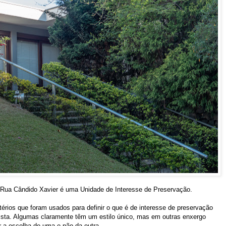
a Rua Cândido Xavier é uma Unidade de Interesse de Preservação.
térios que foram usados para definir o que é de interesse de preservação
ista. Algumas claramente têm um estilo único, mas em outras enxergo
 a escolha de uma e não da outra.