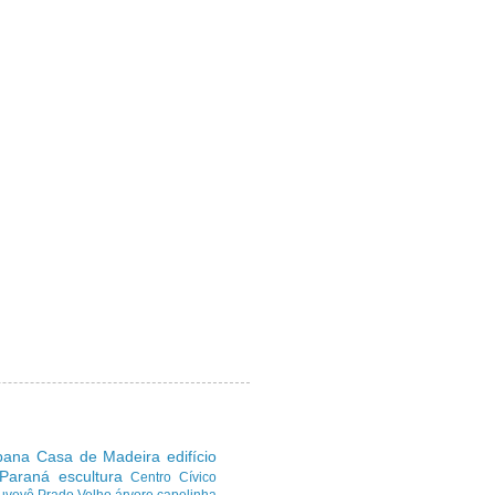
ibana
Casa de Madeira
edifício
 Paraná
escultura
Centro Cívico
uvevê
Prado Velho
árvore
capelinha