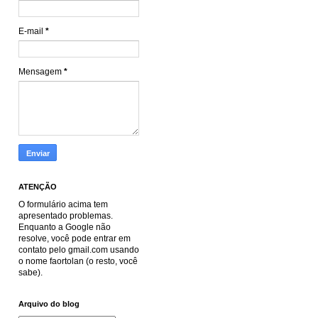
E-mail
*
Mensagem
*
ATENÇÃO
O formulário acima tem
apresentado problemas.
Enquanto a Google não
resolve, você pode entrar em
contato pelo gmail.com usando
o nome faortolan (o resto, você
sabe).
Arquivo do blog