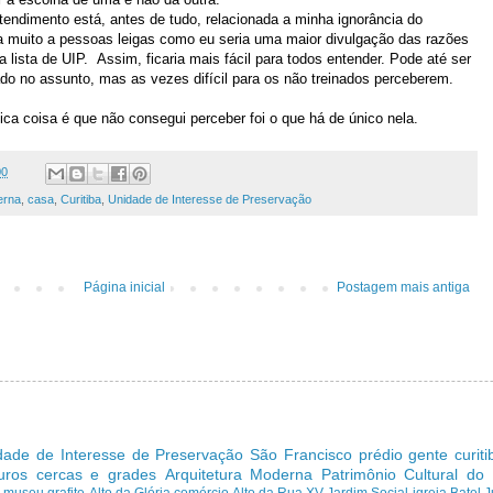
tendimento está, antes de tudo, relacionada a minha ignorância do
a muito a pessoas leigas como eu seria uma maior divulgação das razões
 lista de UIP. Assim, ficaria mais fácil para todos entender. Pode até ser
ado no assunto, mas as vezes difícil para os não treinados perceberem.
ca coisa é que não consegui perceber foi o que há de único nela.
00
erna
,
casa
,
Curitiba
,
Unidade de Interesse de Preservação
Página inicial
Postagem mais antiga
dade de Interesse de Preservação
São Francisco
prédio
gente curit
uros cercas e grades
Arquitetura Moderna
Patrimônio Cultural do
s
museu
grafite
Alto da Glória
comércio
Alto da Rua XV
Jardim Social
igreja
Batel
J