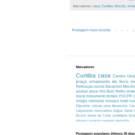
Marcadores:
casa
,
Curitiba
,
Mercês
,
orna
Postagem mais recente
Marcadores
Curitiba
casa
Centro
Uni
praça
ornamento de ferro
m
Rebouças
escola
Bacacheri
Mercê
azulejo
placa
Ahú
Bom Retiro
resta
mural
monumento
templo
PUCPR
c
relógio
memorial
mosaico
hotel
ru
Pilarzinho
veículo
vitral
Abranches
Cam
calçamento
reservatório d'água
Santa 
Árvore Imune de Corte
confeitaria
fest
plantas e projetos
mesquita
planetário
Postagens populares últimos 30 dias