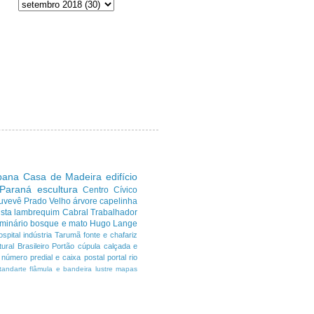
ibana
Casa de Madeira
edifício
 Paraná
escultura
Centro Cívico
uvevê
Prado Velho
árvore
capelinha
sta
lambrequim
Cabral
Trabalhador
minário
bosque e mato
Hugo Lange
ospital
indústria
Tarumã
fonte e chafariz
ural Brasileiro
Portão
cúpula
calçada e
número predial e caixa postal
portal
rio
tandarte flâmula e bandeira
lustre
mapas