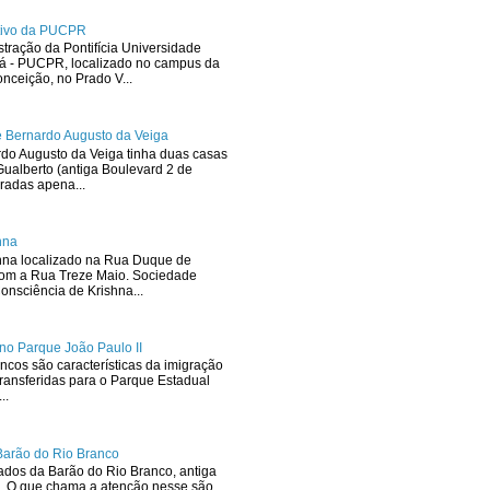
ativo da PUCPR
stração da Pontifícia Universidade
ná - PUCPR, localizado no campus da
ceição, no Prado V...
 Bernardo Augusto da Veiga
rdo Augusto da Veiga tinha duas casas
ualberto (antiga Boulevard 2 de
radas apena...
hna
hna localizado na Rua Duque de
com a Rua Treze Maio. Sociedade
onsciência de Krishna...
no Parque João Paulo II
ncos são características da imigração
ransferidas para o Parque Estadual
..
Barão do Rio Branco
dos da Barão do Rio Branco, antiga
. O que chama a atenção nesse são