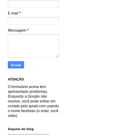
E-mail
*
Mensagem
*
ATENÇÃO
O formulário acima tem
apresentado problemas.
Enquanto a Google não
resolve, você pode entrar em
contato pelo gmail.com usando
o nome faortolan (o resto, você
sabe).
Arquivo do blog