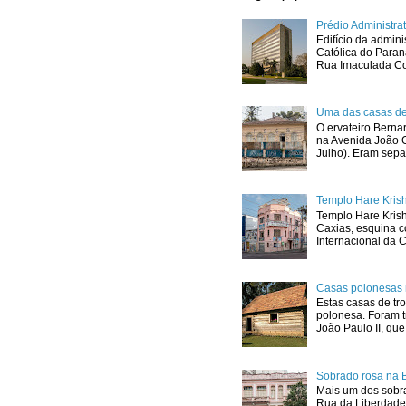
Prédio Administr
Edifício da admini
Católica do Para
Rua Imaculada Con
Uma das casas de
O ervateiro Berna
na Avenida João G
Julho). Eram sepa
Templo Hare Kris
Templo Hare Kris
Caxias, esquina 
Internacional da C
Casas polonesas 
Estas casas de tro
polonesa. Foram t
João Paulo II, que.
Sobrado rosa na 
Mais um dos sobra
Rua da Liberdade