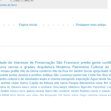
mento de ferro
Página inicial
Postagem mais antiga
dade de Interesse de Preservação
São Francisco
prédio
gente curit
uros cercas e grades
Arquitetura Moderna
Patrimônio Cultural do
s
museu
grafite
Alto da Glória
comércio
Alto da Rua XV
Jardim Social
igreja
Batel
J
urante
portas janelas e portões
estátua
São Lourenço
painel
bar
Cristo Rei
Boa Vi
entro cultural e de atividades
teatro e cinema
transporte
exposição
Água Verde
Se
a
animal
clube
marco
Capão da Imbuia
arte sacra
Parque
Barreirinha
ruína
flor
h
pina do Siqueira
banco
poste e luminária
Vista Alegre
biblioteca
Bigorrilho
Patrimônio Cult
Cândida
músico
torre
galeria
mirante
Bairro Alto
cemitério
Jardim Botânico
ponte e viaduto
a
móvel
Novo Mundo
sino
vídeo
Alto Boqueirão
ISS
Santo Inácio
Tingui
cafeteria
ciclovia
es