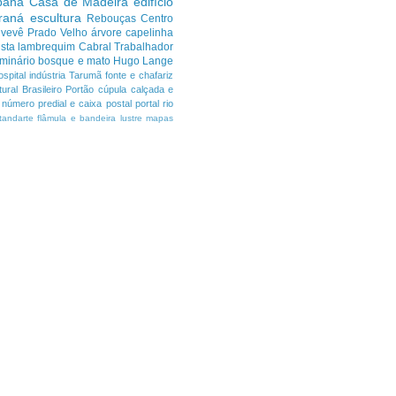
ibana
Casa de Madeira
edifício
araná
escultura
Rebouças
Centro
uvevê
Prado Velho
árvore
capelinha
sta
lambrequim
Cabral
Trabalhador
minário
bosque e mato
Hugo Lange
ospital
indústria
Tarumã
fonte e chafariz
ural Brasileiro
Portão
cúpula
calçada e
número predial e caixa postal
portal
rio
tandarte flâmula e bandeira
lustre
mapas