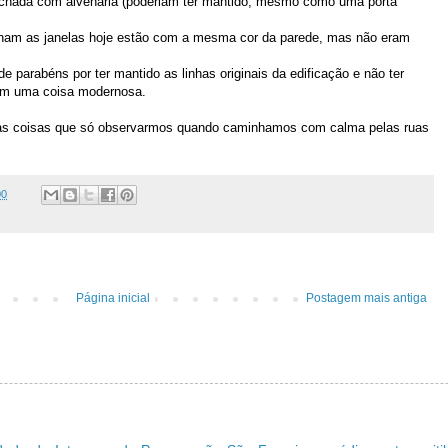
fechada com alvenaria (poderiam ter mantido, mesmo como uma porta
rnam as janelas hoje estão com a mesma cor da parede, mas não eram
e parabéns por ter mantido as linhas originais da edificação e não ter
 em uma coisa modernosa.
as coisas que só observarmos quando caminhamos com calma pelas ruas
00
Página inicial
Postagem mais antiga