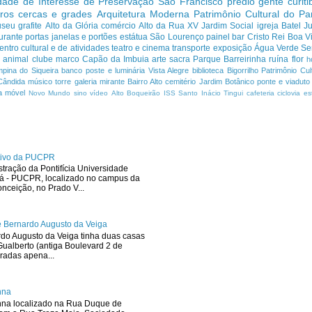
dade de Interesse de Preservação
São Francisco
prédio
gente curit
ros cercas e grades
Arquitetura Moderna
Patrimônio Cultural do P
useu
grafite
Alto da Glória
comércio
Alto da Rua XV
Jardim Social
igreja
Batel
J
urante
portas janelas e portões
estátua
São Lourenço
painel
bar
Cristo Rei
Boa Vi
entro cultural e de atividades
teatro e cinema
transporte
exposição
Água Verde
Se
a
animal
clube
marco
Capão da Imbuia
arte sacra
Parque
Barreirinha
ruína
flor
h
pina do Siqueira
banco
poste e luminária
Vista Alegre
biblioteca
Bigorrilho
Patrimônio Cult
Cândida
músico
torre
galeria
mirante
Bairro Alto
cemitério
Jardim Botânico
ponte e viaduto
a
móvel
Novo Mundo
sino
vídeo
Alto Boqueirão
ISS
Santo Inácio
Tingui
cafeteria
ciclovia
es
ativo da PUCPR
stração da Pontifícia Universidade
ná - PUCPR, localizado no campus da
ceição, no Prado V...
 Bernardo Augusto da Veiga
rdo Augusto da Veiga tinha duas casas
ualberto (antiga Boulevard 2 de
radas apena...
hna
hna localizado na Rua Duque de