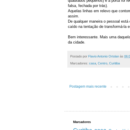
quadrados pequenos) e a porta foi 
falsa, fechada por trás).
Aquelas linhas em relevo que conto
assim.
De qualquer maneira o pessoal está d
caído na tentação de transformá-la
Bem interessante. Mais uma daquel
da cidade.
Postado por
Flavio Antonio Ortolan
às
06:
Marcadores:
casa
,
Centro
,
Curitiba
Postagem mais recente
Marcadores