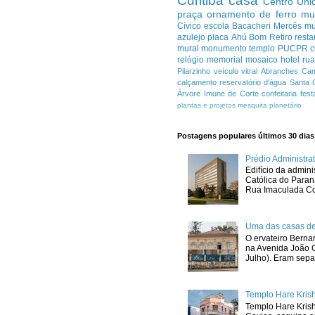
Curitiba
casa
Centro
Uni
praça
ornamento de ferro
mu
Cívico
escola
Bacacheri
Mercês
m
azulejo
placa
Ahú
Bom Retiro
resta
mural
monumento
templo
PUCPR
c
relógio
memorial
mosaico
hotel
ru
Pilarzinho
veículo
vitral
Abranches
Cam
calçamento
reservatório d'água
Santa 
Árvore Imune de Corte
confeitaria
fest
plantas e projetos
mesquita
planetário
Postagens populares últimos 30 dias
Prédio Administr
Edifício da admini
Católica do Para
Rua Imaculada Con
Uma das casas de
O ervateiro Berna
na Avenida João G
Julho). Eram sepa
Templo Hare Kris
Templo Hare Kris