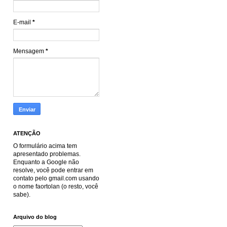
E-mail
*
Mensagem
*
ATENÇÃO
O formulário acima tem
apresentado problemas.
Enquanto a Google não
resolve, você pode entrar em
contato pelo gmail.com usando
o nome faortolan (o resto, você
sabe).
Arquivo do blog