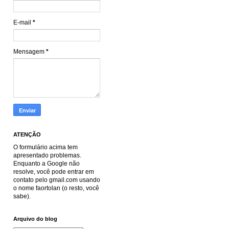
E-mail
*
Mensagem
*
ATENÇÃO
O formulário acima tem
apresentado problemas.
Enquanto a Google não
resolve, você pode entrar em
contato pelo gmail.com usando
o nome faortolan (o resto, você
sabe).
Arquivo do blog