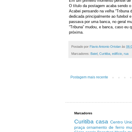
Em um primeiro momento pensei de us
O título da postagem acaba sendo o m
Acabei pensando na velha “Tribuna 
dedicada principalmente ao futebol e
passava por uma banca, no geral mui
“Tribuna” mudou, e banca, caso eu qu
próxima.
Postado por
Flavio Antonio Ortolan
às
06:
Marcadores:
Batel
,
Curitiba
,
edifício
,
rua
Postagem mais recente
Marcadores
Curitiba
casa
Centro
Uni
praça
ornamento de ferro
mu