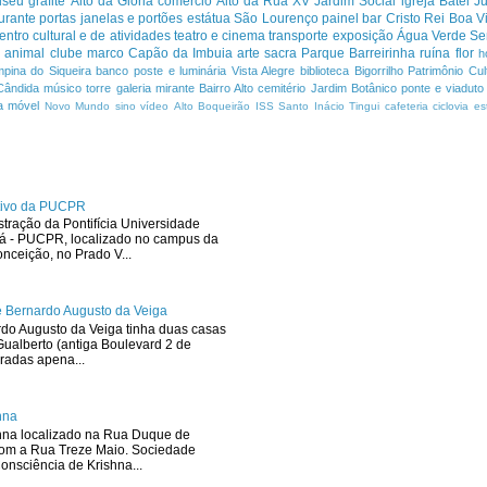
useu
grafite
Alto da Glória
comércio
Alto da Rua XV
Jardim Social
igreja
Batel
J
urante
portas janelas e portões
estátua
São Lourenço
painel
bar
Cristo Rei
Boa Vi
entro cultural e de atividades
teatro e cinema
transporte
exposição
Água Verde
Se
a
animal
clube
marco
Capão da Imbuia
arte sacra
Parque
Barreirinha
ruína
flor
h
pina do Siqueira
banco
poste e luminária
Vista Alegre
biblioteca
Bigorrilho
Patrimônio Cult
Cândida
músico
torre
galeria
mirante
Bairro Alto
cemitério
Jardim Botânico
ponte e viaduto
a
móvel
Novo Mundo
sino
vídeo
Alto Boqueirão
ISS
Santo Inácio
Tingui
cafeteria
ciclovia
es
ativo da PUCPR
stração da Pontifícia Universidade
ná - PUCPR, localizado no campus da
ceição, no Prado V...
 Bernardo Augusto da Veiga
rdo Augusto da Veiga tinha duas casas
ualberto (antiga Boulevard 2 de
radas apena...
hna
hna localizado na Rua Duque de
com a Rua Treze Maio. Sociedade
onsciência de Krishna...