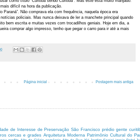
ar como título “Curitiba sendo Curitiba”. Mas este está muito manjado.
ais difícil na hora da publicação.
do Paraná”. Não comprava ela com frequência, naquela época era
 notícias policiais. Mas nunca deixava de ler a manchete principal quando
to bem escrita e muitas vezes com trocadilhos geniais. Hoje em dia, a
eira comprar algo impresso, tenho que pegar o carro para ir até a mais
00
Página inicial
Postagem mais antiga
dade de Interesse de Preservação
São Francisco
prédio
gente curit
ros cercas e grades
Arquitetura Moderna
Patrimônio Cultural do P