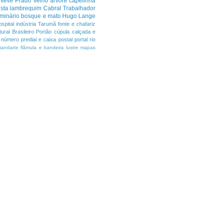
uvevê
Prado Velho
árvore
capelinha
sta
lambrequim
Cabral
Trabalhador
minário
bosque e mato
Hugo Lange
ospital
indústria
Tarumã
fonte e chafariz
ural Brasileiro
Portão
cúpula
calçada e
número predial e caixa postal
portal
rio
tandarte flâmula e bandeira
lustre
mapas