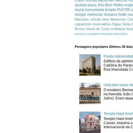
Cívico
escola
Bacacheri
Mercês
m
azulejo
placa
Ahú
Bom Retiro
resta
mural
monumento
templo
PUCPR
c
relógio
memorial
mosaico
hotel
ru
Pilarzinho
veículo
vitral
Abranches
Cam
calçamento
reservatório d'água
Santa 
Árvore Imune de Corte
confeitaria
fest
plantas e projetos
mesquita
planetário
Postagens populares últimos 30 dias
Prédio Administr
Edifício da admini
Católica do Para
Rua Imaculada Con
Uma das casas de
O ervateiro Berna
na Avenida João G
Julho). Eram sepa
Templo Hare Kris
Templo Hare Kris
Caxias, esquina 
Internacional da C