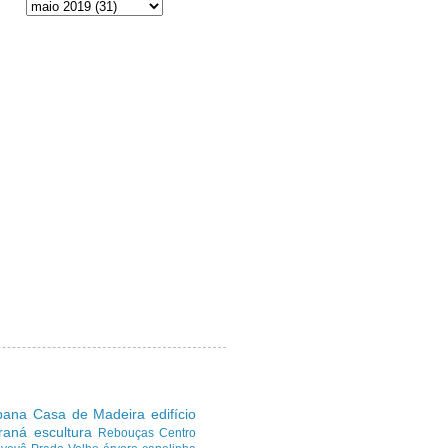
ibana
Casa de Madeira
edifício
araná
escultura
Rebouças
Centro