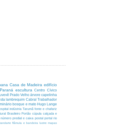
ibana
Casa de Madeira
edifício
 Paraná
escultura
Centro Cívico
uvevê
Prado Velho
árvore
capelinha
sta
lambrequim
Cabral
Trabalhador
minário
bosque e mato
Hugo Lange
ospital
indústria
Tarumã
fonte e chafariz
ural Brasileiro
Portão
cúpula
calçada e
número predial e caixa postal
portal
rio
tandarte flâmula e bandeira
lustre
mapas