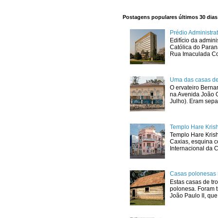
Postagens populares últimos 30 dias
Prédio Administr
Edifício da admini
Católica do Para
Rua Imaculada Con
Uma das casas de
O ervateiro Berna
na Avenida João G
Julho). Eram sepa
Templo Hare Kris
Templo Hare Kris
Caxias, esquina 
Internacional da C
Casas polonesas 
Estas casas de tro
polonesa. Foram t
João Paulo II, que.