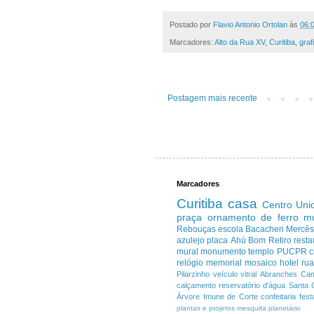
Postado por
Flavio Antonio Ortolan
às
06:
Marcadores:
Alto da Rua XV
,
Curitiba
,
graf
Postagem mais recente
Marcadores
Curitiba
casa
Centro
Uni
praça
ornamento de ferro
m
Rebouças
escola
Bacacheri
Mercê
azulejo
placa
Ahú
Bom Retiro
resta
mural
monumento
templo
PUCPR
c
relógio
memorial
mosaico
hotel
ru
Pilarzinho
veículo
vitral
Abranches
Cam
calçamento
reservatório d'água
Santa 
Árvore Imune de Corte
confeitaria
fest
plantas e projetos
mesquita
planetário