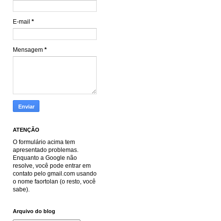
E-mail
*
Mensagem
*
ATENÇÃO
O formulário acima tem
apresentado problemas.
Enquanto a Google não
resolve, você pode entrar em
contato pelo gmail.com usando
o nome faortolan (o resto, você
sabe).
Arquivo do blog