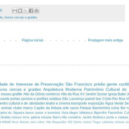
00
ite
,
muros cercas e grades
Página inicial
Postagem mais antiga
dade de Interesse de Preservação
São Francisco
prédio
gente curit
uros cercas e grades
Arquitetura Moderna
Patrimônio Cultural do
s
museu
grafite
Alto da Glória
comércio
Alto da Rua XV
Jardim Social
igreja
Batel
J
urante
portas janelas e portões
estátua
São Lourenço
painel
bar
Cristo Rei
Boa Vi
entro cultural e de atividades
teatro e cinema
transporte
exposição
Água Verde
Se
a
animal
clube
marco
Capão da Imbuia
arte sacra
Parque
Barreirinha
ruína
flor
h
pina do Siqueira
banco
poste e luminária
Vista Alegre
biblioteca
Bigorrilho
Patrimônio Cult
Cândida
músico
torre
galeria
mirante
Bairro Alto
cemitério
Jardim Botânico
ponte e viaduto
a
móvel
Novo Mundo
sino
vídeo
Alto Boqueirão
ISS
Santo Inácio
Tingui
cafeteria
ciclovia
es