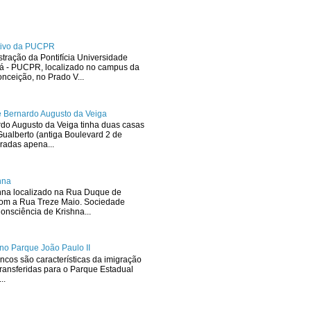
ativo da PUCPR
stração da Pontifícia Universidade
ná - PUCPR, localizado no campus da
ceição, no Prado V...
 Bernardo Augusto da Veiga
rdo Augusto da Veiga tinha duas casas
ualberto (antiga Boulevard 2 de
radas apena...
hna
hna localizado na Rua Duque de
com a Rua Treze Maio. Sociedade
onsciência de Krishna...
no Parque João Paulo II
ncos são características da imigração
ransferidas para o Parque Estadual
..