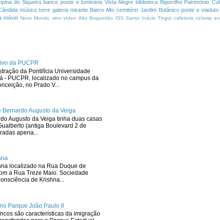
pina do Siqueira
banco
poste e luminária
Vista Alegre
biblioteca
Bigorrilho
Patrimônio Cult
Cândida
músico
torre
galeria
mirante
Bairro Alto
cemitério
Jardim Botânico
ponte e viaduto
a
móvel
Novo Mundo
sino
vídeo
Alto Boqueirão
ISS
Santo Inácio
Tingui
cafeteria
ciclovia
es
ativo da PUCPR
stração da Pontifícia Universidade
ná - PUCPR, localizado no campus da
ceição, no Prado V...
 Bernardo Augusto da Veiga
rdo Augusto da Veiga tinha duas casas
ualberto (antiga Boulevard 2 de
radas apena...
hna
hna localizado na Rua Duque de
com a Rua Treze Maio. Sociedade
onsciência de Krishna...
no Parque João Paulo II
ncos são características da imigração