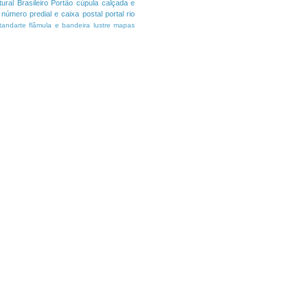
ural Brasileiro
Portão
cúpula
calçada e
número predial e caixa postal
portal
rio
tandarte flâmula e bandeira
lustre
mapas