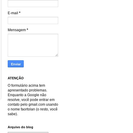
E-mail
*
Mensagem
*
ATENÇÃO
O formulário acima tem
apresentado problemas.
Enquanto a Google não
resolve, você pode entrar em
contato pelo gmail.com usando
o nome faortolan (o resto, você
sabe).
Arquivo do blog