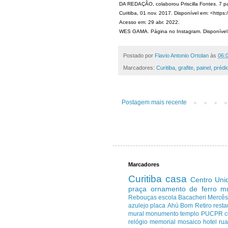
DA REDAÇÃO, colaborou Priscilla Fontes. 7 pa
Curitiba, 01 nov. 2017. Disponível em: <https:/
Acesso em: 29 abr. 2022.
WES GAMA. Página no Instagram. Disponível 
Postado por
Flavio Antonio Ortolan
às
06:
Marcadores:
Curitiba
,
grafite
,
painel
,
prédi
Postagem mais recente
Marcadores
Curitiba
casa
Centro
Uni
praça
ornamento de ferro
m
Rebouças
escola
Bacacheri
Mercê
azulejo
placa
Ahú
Bom Retiro
resta
mural
monumento
templo
PUCPR
c
relógio
memorial
mosaico
hotel
ru