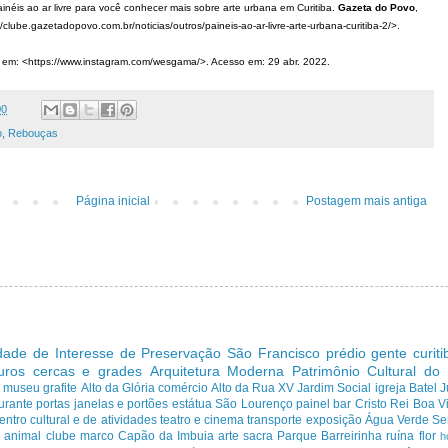
inéis ao ar livre para você conhecer mais sobre arte urbana em Curitiba.
Gazeta do Povo
,
/clube.gazetadopovo.com.br/noticias/outros/paineis-ao-ar-livre-arte-urbana-curitiba-2/>.
em: <https://www.instagram.com/wesgama/>. Acesso em: 29 abr. 2022.
00
o
,
Rebouças
Página inicial
Postagem mais antiga
dade de Interesse de Preservação
São Francisco
prédio
gente curit
uros cercas e grades
Arquitetura Moderna
Patrimônio Cultural do
s
museu
grafite
Alto da Glória
comércio
Alto da Rua XV
Jardim Social
igreja
Batel
J
urante
portas janelas e portões
estátua
São Lourenço
painel
bar
Cristo Rei
Boa Vi
entro cultural e de atividades
teatro e cinema
transporte
exposição
Água Verde
Se
a
animal
clube
marco
Capão da Imbuia
arte sacra
Parque
Barreirinha
ruína
flor
h