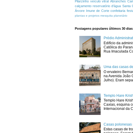
Pilarzinho
veículo
vitral
Abranches
Cam
calçamento
reservatório d'água
Santa 
Árvore Imune de Corte
confeitaria
fest
plantas e projetos
mesquita
planetário
Postagens populares últimos 30 dias
Prédio Administr
Edifício da admini
Católica do Para
Rua Imaculada Con
Uma das casas de
O ervateiro Berna
na Avenida João G
Julho). Eram sepa
Templo Hare Kris
Templo Hare Kris
Caxias, esquina 
Internacional da C
Casas polonesas 
Estas casas de tro