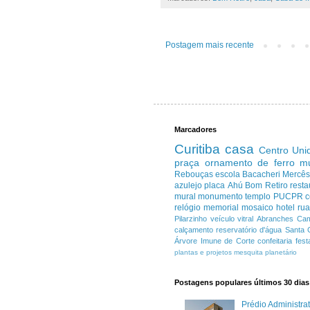
Postagem mais recente
Marcadores
Curitiba
casa
Centro
Uni
praça
ornamento de ferro
m
Rebouças
escola
Bacacheri
Mercê
azulejo
placa
Ahú
Bom Retiro
resta
mural
monumento
templo
PUCPR
c
relógio
memorial
mosaico
hotel
ru
Pilarzinho
veículo
vitral
Abranches
Cam
calçamento
reservatório d'água
Santa 
Árvore Imune de Corte
confeitaria
fest
plantas e projetos
mesquita
planetário
Postagens populares últimos 30 dias
Prédio Administr