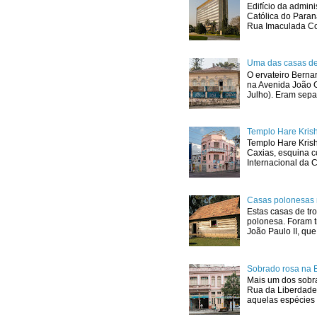
Edifício da admini
Católica do Para
Rua Imaculada Con
Uma das casas de
O ervateiro Berna
na Avenida João G
Julho). Eram sepa
Templo Hare Kris
Templo Hare Kris
Caxias, esquina 
Internacional da C
Casas polonesas 
Estas casas de tro
polonesa. Foram t
João Paulo II, que.
Sobrado rosa na 
Mais um dos sobra
Rua da Liberdade
aquelas espécies 