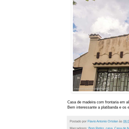
Casa de madeira com frontaria em al
Bem interessante a platibanda e os
Postado por
Flavio Antonio Ortolan
às
06:
Marcadores:
Bom Retiro
,
casa
,
Casa de M