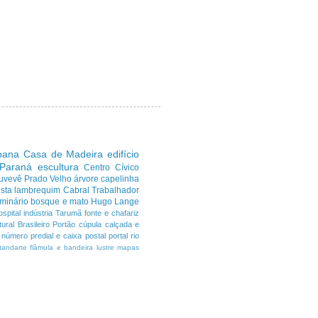
ibana
Casa de Madeira
edifício
 Paraná
escultura
Centro Cívico
uvevê
Prado Velho
árvore
capelinha
sta
lambrequim
Cabral
Trabalhador
minário
bosque e mato
Hugo Lange
ospital
indústria
Tarumã
fonte e chafariz
ural Brasileiro
Portão
cúpula
calçada e
número predial e caixa postal
portal
rio
tandarte flâmula e bandeira
lustre
mapas