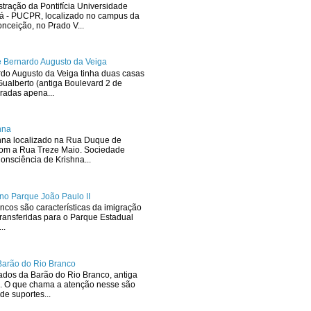
stração da Pontifícia Universidade
ná - PUCPR, localizado no campus da
ceição, no Prado V...
 Bernardo Augusto da Veiga
rdo Augusto da Veiga tinha duas casas
ualberto (antiga Boulevard 2 de
radas apena...
hna
hna localizado na Rua Duque de
com a Rua Treze Maio. Sociedade
onsciência de Krishna...
no Parque João Paulo II
ncos são características da imigração
ransferidas para o Parque Estadual
..
Barão do Rio Branco
dos da Barão do Rio Branco, antiga
. O que chama a atenção nesse são
de suportes...