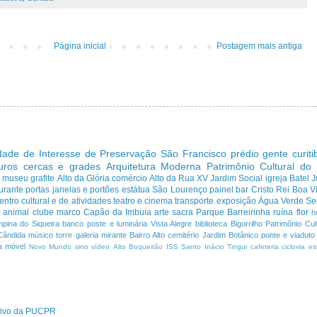
Página inicial
Postagem mais antiga
dade de Interesse de Preservação
São Francisco
prédio
gente curit
uros cercas e grades
Arquitetura Moderna
Patrimônio Cultural do
s
museu
grafite
Alto da Glória
comércio
Alto da Rua XV
Jardim Social
igreja
Batel
J
urante
portas janelas e portões
estátua
São Lourenço
painel
bar
Cristo Rei
Boa Vi
entro cultural e de atividades
teatro e cinema
transporte
exposição
Água Verde
Se
a
animal
clube
marco
Capão da Imbuia
arte sacra
Parque
Barreirinha
ruína
flor
h
pina do Siqueira
banco
poste e luminária
Vista Alegre
biblioteca
Bigorrilho
Patrimônio Cult
Cândida
músico
torre
galeria
mirante
Bairro Alto
cemitério
Jardim Botânico
ponte e viaduto
a
móvel
Novo Mundo
sino
vídeo
Alto Boqueirão
ISS
Santo Inácio
Tingui
cafeteria
ciclovia
es
ativo da PUCPR