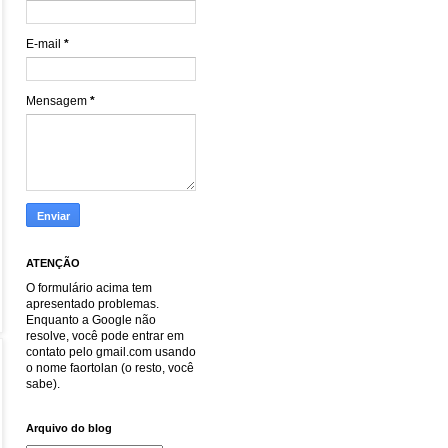
E-mail
*
Mensagem
*
ATENÇÃO
O formulário acima tem
apresentado problemas.
Enquanto a Google não
resolve, você pode entrar em
contato pelo gmail.com usando
o nome faortolan (o resto, você
sabe).
Arquivo do blog