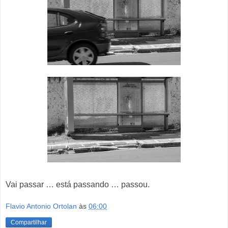
Vai passar … está passando … passou.
Flavio Antonio Ortolan
às
06:00
Compartilhar