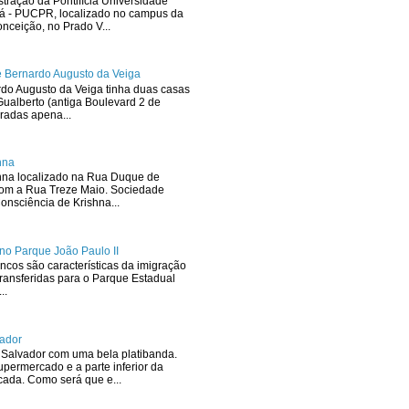
stração da Pontifícia Universidade
ná - PUCPR, localizado no campus da
ceição, no Prado V...
 Bernardo Augusto da Veiga
rdo Augusto da Veiga tinha duas casas
ualberto (antiga Boulevard 2 de
radas apena...
hna
hna localizado na Rua Duque de
com a Rua Treze Maio. Sociedade
onsciência de Krishna...
no Parque João Paulo II
ncos são características da imigração
ransferidas para o Parque Estadual
..
ador
Salvador com uma bela platibanda.
upermercado e a parte inferior da
icada. Como será que e...