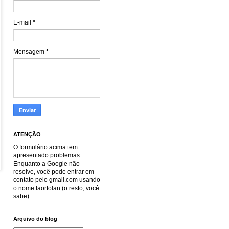
E-mail
*
Mensagem
*
ATENÇÃO
O formulário acima tem
apresentado problemas.
Enquanto a Google não
resolve, você pode entrar em
contato pelo gmail.com usando
o nome faortolan (o resto, você
sabe).
Arquivo do blog