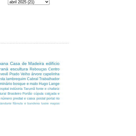
ibana
Casa de Madeira
edifício
araná
escultura
Rebouças
Centro
uvevê
Prado Velho
árvore
capelinha
sta
lambrequim
Cabral
Trabalhador
minário
bosque e mato
Hugo Lange
ospital
indústria
Tarumã
fonte e chafariz
ural Brasileiro
Portão
cúpula
calçada e
número predial e caixa postal
portal
rio
tandarte flâmula e bandeira
lustre
mapas