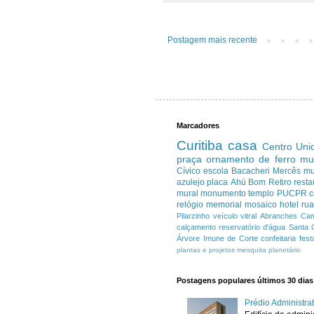
Postagem mais recente
Marcadores
Curitiba
casa
Centro
Uni
praça
ornamento de ferro
mu
Cívico
escola
Bacacheri
Mercês
m
azulejo
placa
Ahú
Bom Retiro
resta
mural
monumento
templo
PUCPR
c
relógio
memorial
mosaico
hotel
ru
Pilarzinho
veículo
vitral
Abranches
Cam
calçamento
reservatório d'água
Santa 
Árvore Imune de Corte
confeitaria
fest
plantas e projetos
mesquita
planetário
Postagens populares últimos 30 dias
Prédio Administr