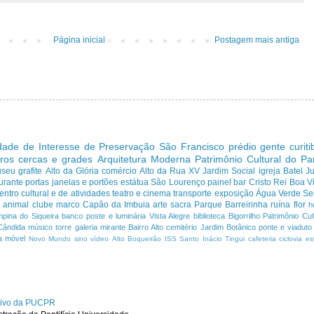
Página inicial
Postagem mais antiga
dade de Interesse de Preservação
São Francisco
prédio
gente curit
ros cercas e grades
Arquitetura Moderna
Patrimônio Cultural do P
useu
grafite
Alto da Glória
comércio
Alto da Rua XV
Jardim Social
igreja
Batel
J
urante
portas janelas e portões
estátua
São Lourenço
painel
bar
Cristo Rei
Boa Vi
entro cultural e de atividades
teatro e cinema
transporte
exposição
Água Verde
Se
a
animal
clube
marco
Capão da Imbuia
arte sacra
Parque
Barreirinha
ruína
flor
h
pina do Siqueira
banco
poste e luminária
Vista Alegre
biblioteca
Bigorrilho
Patrimônio Cult
Cândida
músico
torre
galeria
mirante
Bairro Alto
cemitério
Jardim Botânico
ponte e viaduto
a
móvel
Novo Mundo
sino
vídeo
Alto Boqueirão
ISS
Santo Inácio
Tingui
cafeteria
ciclovia
es
ativo da PUCPR