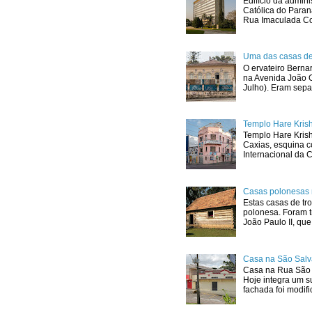
Edifício da admini
Católica do Para
Rua Imaculada Con
Uma das casas de
O ervateiro Berna
na Avenida João G
Julho). Eram sepa
Templo Hare Kris
Templo Hare Kris
Caxias, esquina 
Internacional da C
Casas polonesas 
Estas casas de tro
polonesa. Foram t
João Paulo II, que.
Casa na São Salv
Casa na Rua São 
Hoje integra um s
fachada foi modif