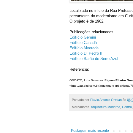
Localizado no início da Rua Professo
percursores do modernismo em Curit
O projeto é de 1962.
Publicações relacionadas:
Edifício Gemini
Edifício Canadá
Edifício Alvorada
Edifício D. Pedro II
Edifício Barão do Serro Azul
Referência:
GNOATO, Luís Salvador. E
lgson Ribeiro Go
<http://au.pini.com.br/arquitetura-urbanismo
Postado por
Flavio Antonio Ortolan
às
06:
Marcadores:
Arquitetura Moderna
,
Centro
Postagem mais recente