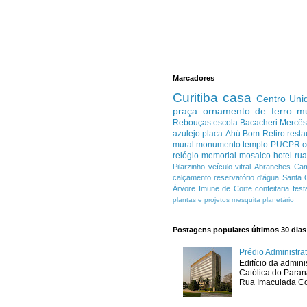
Marcadores
Curitiba
casa
Centro
Uni
praça
ornamento de ferro
m
Rebouças
escola
Bacacheri
Mercê
azulejo
placa
Ahú
Bom Retiro
resta
mural
monumento
templo
PUCPR
c
relógio
memorial
mosaico
hotel
ru
Pilarzinho
veículo
vitral
Abranches
Cam
calçamento
reservatório d'água
Santa 
Árvore Imune de Corte
confeitaria
fest
plantas e projetos
mesquita
planetário
Postagens populares últimos 30 dias
Prédio Administr
Edifício da admini
Católica do Para
Rua Imaculada Con