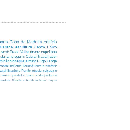
ibana
Casa de Madeira
edifício
 Paraná
escultura
Centro Cívico
uvevê
Prado Velho
árvore
capelinha
sta
lambrequim
Cabral
Trabalhador
minário
bosque e mato
Hugo Lange
ospital
indústria
Tarumã
fonte e chafariz
ural Brasileiro
Portão
cúpula
calçada e
número predial e caixa postal
portal
rio
tandarte flâmula e bandeira
lustre
mapas