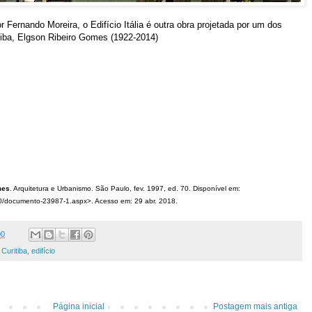
r Fernando Moreira, o Edifício Itália é outra obra projetada por um dos
iba, Elgson Ribeiro Gomes (1922-2014)
mes
. Arquitetura e Urbanismo. São Paulo, fev. 1997, ed. 70. Disponível em:
/70/documento-23987-1.aspx>. Acesso em: 29 abr. 2018.
00
,
Curitiba
,
edifício
Página inicial
Postagem mais antiga