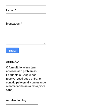
E-mail
*
Mensagem
*
ATENÇÃO
O formulário acima tem
apresentado problemas.
Enquanto a Google não
resolve, você pode entrar em
contato pelo gmail.com usando
o nome faortolan (o resto, você
sabe).
Arquivo do blog