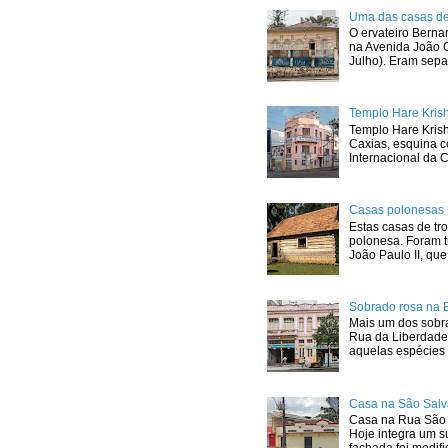
Uma das casas de
O ervateiro Berna
na Avenida João G
Julho). Eram sepa
Templo Hare Kris
Templo Hare Kris
Caxias, esquina 
Internacional da C
Casas polonesas 
Estas casas de tro
polonesa. Foram t
João Paulo II, que.
Sobrado rosa na 
Mais um dos sobra
Rua da Liberdade
aquelas espécies 
Casa na São Salv
Casa na Rua São 
Hoje integra um s