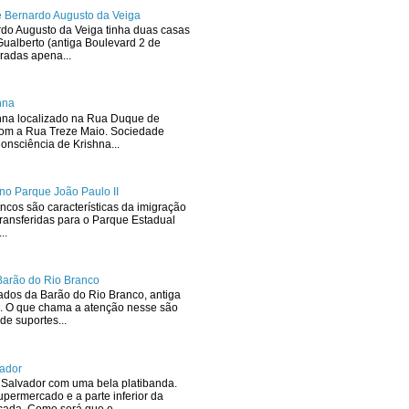
 Bernardo Augusto da Veiga
rdo Augusto da Veiga tinha duas casas
ualberto (antiga Boulevard 2 de
radas apena...
hna
hna localizado na Rua Duque de
com a Rua Treze Maio. Sociedade
onsciência de Krishna...
no Parque João Paulo II
ncos são características da imigração
ransferidas para o Parque Estadual
..
Barão do Rio Branco
dos da Barão do Rio Branco, antiga
. O que chama a atenção nesse são
de suportes...
ador
Salvador com uma bela platibanda.
upermercado e a parte inferior da