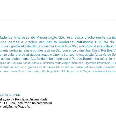
dade de Interesse de Preservação
São Francisco
prédio
gente curit
uros cercas e grades
Arquitetura Moderna
Patrimônio Cultural do
s
museu
grafite
Alto da Glória
comércio
Alto da Rua XV
Jardim Social
igreja
Batel
J
urante
portas janelas e portões
estátua
São Lourenço
painel
bar
Cristo Rei
Boa Vi
entro cultural e de atividades
teatro e cinema
transporte
exposição
Água Verde
Se
a
animal
clube
marco
Capão da Imbuia
arte sacra
Parque
Barreirinha
ruína
flor
h
pina do Siqueira
banco
poste e luminária
Vista Alegre
biblioteca
Bigorrilho
Patrimônio Cult
Cândida
músico
torre
galeria
mirante
Bairro Alto
cemitério
Jardim Botânico
ponte e viaduto
a
móvel
Novo Mundo
sino
vídeo
Alto Boqueirão
ISS
Santo Inácio
Tingui
cafeteria
ciclovia
es
ativo da PUCPR
stração da Pontifícia Universidade
ná - PUCPR, localizado no campus da
ceição, no Prado V...