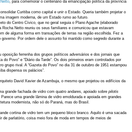
Netto
, para comemorar o centenário da emancipação política da província
onsolidar Curitiba como capital e unir o Estado. Queria também projetar o
 uma imagem moderna, de um Estado rumo ao futuro.
ojeto do Centro Cívico, que no geral seguia o Plano Agache (elaborado
a Rocha Netto reuniu os seus familiares e comunicou que estavam
em de alguma forma em transações de terras na região escolhida. Fez a
 governo. Por ordem dele o assunto foi mantido como segredo durante a
oposição ferrenha dos grupos políticos adversários e dos jornais que
a do Povo” e “Diário da Tarde”. Os dois primeiros eram controlados por
ro grupo rival. A “Gazeta do Povo” no dia 31 de outubro de 1951 estampou
tiba dispensa os palácios”.
arquiteto David Xavier de Azambuja, o mesmo que projetou os edifícios da
ma grande fachada de vidro com quatro andares, apoiado sobre
pilotis
o. Parece uma grande lâmina de vidro emoldurada e apoiada em grandes
tetura modernista, não só do Paraná, mas do Brasil.
ande cortina de vidro tem um pequeno bloco branco. Aquilo é uma sacada
vir de parlatório, coisa meio fora de moda em tempos de meios de