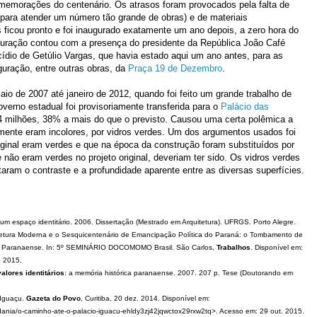
omemorações do centenário. Os atrasos foram provocados pela falta de
 para atender um número tão grande de obras) e de materiais
s ficou pronto e foi inaugurado exatamente um ano depois, a zero hora do
guração contou com a presença do presidente da República João Café
cídio de Getúlio Vargas, que havia estado aqui um ano antes, para as
uração, entre outras obras, da
Praça 19 de Dezembro
.
io de 2007 até janeiro de 2012, quando foi feito um grande trabalho de
verno estadual foi provisoriamente transferida para o
Palácio das
,4 milhões, 38% a mais do que o previsto. Causou uma certa polêmica a
ormente eram incolores, por vidros verdes. Um dos argumentos usados foi
riginal eram verdes e que na época da construção foram substituídos por
 não eram verdes no projeto original, deveriam ter sido. Os vidros verdes
ram o contraste e a profundidade aparente entre as diversas superfícies.
 um espaço identitário. 2006. Dissertação (Mestrado em Arquitetura). UFRGS. Porto Alegre.
tetura Moderna e o Sesquicentenário de Emancipação Política do Paraná: o Tombamento de
na Paranaense. In: 5º SEMINÁRIO DOCOMOMO Brasil. São Carlos,
Trabalhos
. Disponível em:
o 2015.
alores identitários
: a memória histórica paranaense. 2007. 207 p. Tese (Doutorando em
 Iguaçu.
Gazeta do Povo
, Curitiba, 20 dez. 2014. Disponível em:
dania/o-caminho-ate-o-palacio-iguacu-ehldy3zj42jqwctox29rxw2tq>. Acesso em: 29 out. 2015.