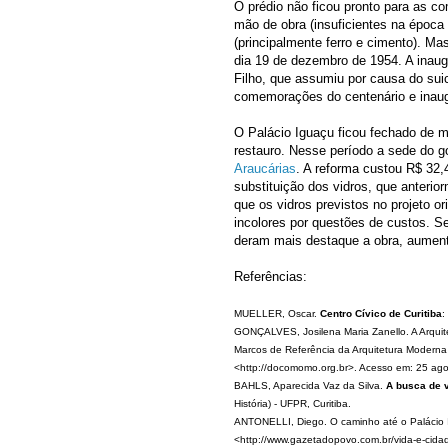
O prédio não ficou pronto para as c
mão de obra (insuficientes na época
(principalmente ferro e cimento). Ma
dia 19 de dezembro de 1954. A inau
Filho, que assumiu por causa do sui
comemorações do centenário e inaug
O Palácio Iguaçu ficou fechado de ma
restauro. Nesse período a sede do go
Araucárias
. A reforma custou R$ 32
substituição dos vidros, que anteri
que os vidros previstos no projeto o
incolores por questões de custos. Se
deram mais destaque a obra, aumenta
Referências:
MUELLER, Oscar.
Centro Cívico de Curitiba
:
GONÇALVES, Josilena Maria Zanello. A Arqui
Marcos de Referência da Arquitetura Moder
<http://docomomo.org.br>. Acesso em: 25 ag
BAHLS, Aparecida Vaz da Silva.
A busca de v
História) - UFPR, Curitiba.
ANTONELLI, Diego. O caminho até o Palácio
<http://www.gazetadopovo.com.br/vida-e-cida