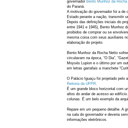
governador
Bento Munhoz da Rocha 
do Paraná.
A motivação do governador foi a de c
Estado perante a nação, transmitir
Depois das definições iniciais do pr
entre 1941 e 1945), Bento Munhoz d
proibidos de comprar ou se envolver
mesma coisa com seus auxiliares no
elaboração do projeto.
Bento Munhoz da Rocha Netto sofreu 
circulavam na época, “O Dia”, “Gazet
Moysés Lupion e o último por um out
em letras garrafais a manchete “Curi
O Palácio Iguaçu foi projetado pelo 
Reitoria da UFPR
.
É um grande bloco horizontal com u
altos do andar de acesso ao edifíci
colunas. É um belo exemplo da arqui
Repare em um pequeno detalhe. A gr
na sala do governador e deveria ser
informações eletrônicos.