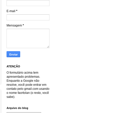
E-mail
*
Mensagem
*
ATENÇÃO
O formulário acima tem
apresentado problemas.
Enquanto a Google não
resolve, você pode entrar em
contato pelo gmail.com usando
o nome faortolan (o resto, você
sabe).
Arquivo do blog