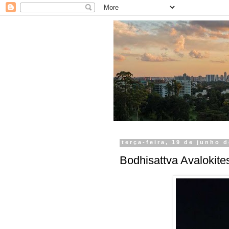
terça-feira, 19 de junho 
Bodhisattva Avalokite