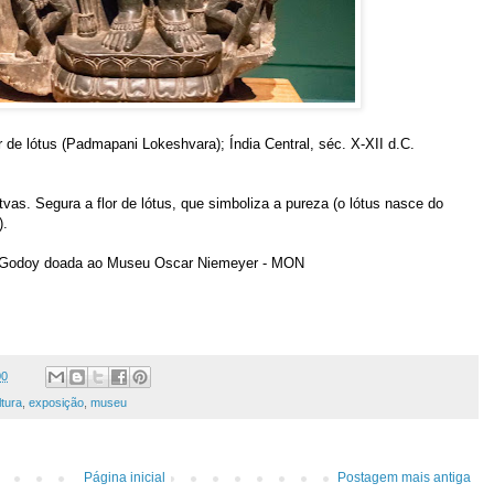
 de lótus (Padmapani Lokeshvara); Índia Central, séc. X-XII d.C.
as. Segura a flor de lótus, que simboliza a pureza (o lótus nasce do
).
o Godoy doada ao Museu Oscar Niemeyer - MON
00
tura
,
exposição
,
museu
Página inicial
Postagem mais antiga