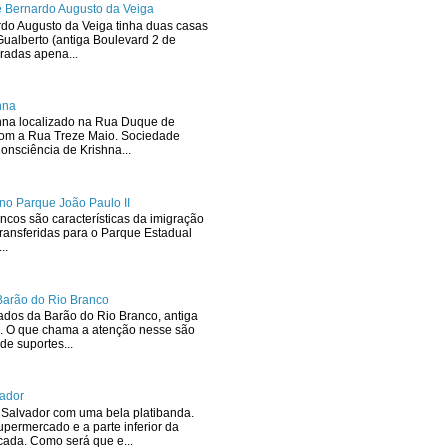
 Bernardo Augusto da Veiga
rdo Augusto da Veiga tinha duas casas
ualberto (antiga Boulevard 2 de
radas apena...
hna
hna localizado na Rua Duque de
com a Rua Treze Maio. Sociedade
onsciência de Krishna...
no Parque João Paulo II
ncos são características da imigração
ransferidas para o Parque Estadual
..
Barão do Rio Branco
dos da Barão do Rio Branco, antiga
. O que chama a atenção nesse são
de suportes...
ador
Salvador com uma bela platibanda.
upermercado e a parte inferior da
icada. Como será que e...