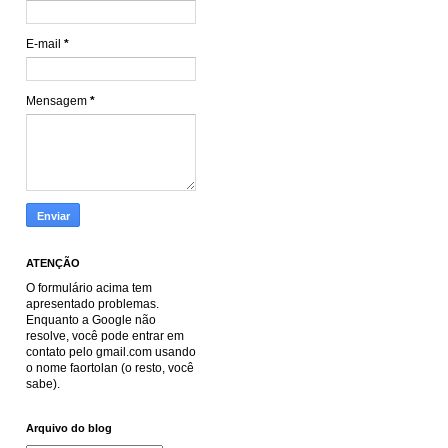
E-mail
*
Mensagem
*
ATENÇÃO
O formulário acima tem
apresentado problemas.
Enquanto a Google não
resolve, você pode entrar em
contato pelo gmail.com usando
o nome faortolan (o resto, você
sabe).
Arquivo do blog