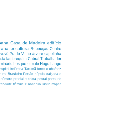
ibana
Casa de Madeira
edifício
araná
escultura
Rebouças
Centro
uvevê
Prado Velho
árvore
capelinha
sta
lambrequim
Cabral
Trabalhador
minário
bosque e mato
Hugo Lange
ospital
indústria
Tarumã
fonte e chafariz
ural Brasileiro
Portão
cúpula
calçada e
número predial e caixa postal
portal
rio
tandarte flâmula e bandeira
lustre
mapas