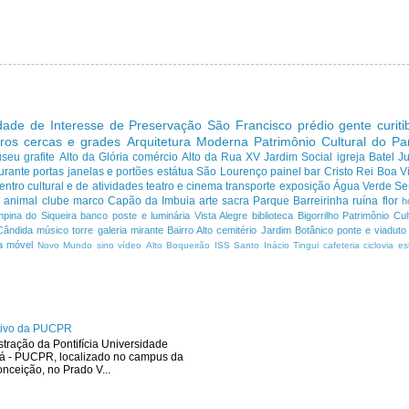
dade de Interesse de Preservação
São Francisco
prédio
gente curit
ros cercas e grades
Arquitetura Moderna
Patrimônio Cultural do P
useu
grafite
Alto da Glória
comércio
Alto da Rua XV
Jardim Social
igreja
Batel
J
urante
portas janelas e portões
estátua
São Lourenço
painel
bar
Cristo Rei
Boa Vi
entro cultural e de atividades
teatro e cinema
transporte
exposição
Água Verde
Se
a
animal
clube
marco
Capão da Imbuia
arte sacra
Parque
Barreirinha
ruína
flor
h
pina do Siqueira
banco
poste e luminária
Vista Alegre
biblioteca
Bigorrilho
Patrimônio Cult
Cândida
músico
torre
galeria
mirante
Bairro Alto
cemitério
Jardim Botânico
ponte e viaduto
a
móvel
Novo Mundo
sino
vídeo
Alto Boqueirão
ISS
Santo Inácio
Tingui
cafeteria
ciclovia
es
ativo da PUCPR
stração da Pontifícia Universidade
ná - PUCPR, localizado no campus da
ceição, no Prado V...