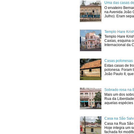
Uma das casas de
O ervateiro Berna
na Avenida João G
Julho). Eram sepa
Templo Hare Kris
Templo Hare Kris
Caxias, esquina 
Internacional da C
Casas polonesas 
Estas casas de tro
polonesa. Foram t
João Paulo II, que.
Sobrado rosa na 
Mais um dos sobra
Rua da Liberdade
aquelas espécies 
Casa na São Salv
Casa na Rua São 
Hoje integra um s
fachada foi modif