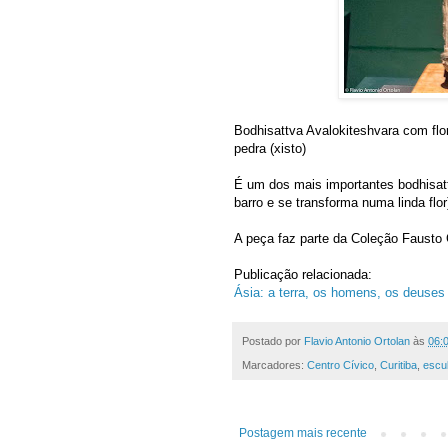
Bodhisattva Avalokiteshvara com flor
pedra (xisto)
É um dos mais importantes bodhisattv
barro e se transforma numa linda flor
A peça faz parte da Coleção Faust
Publicação relacionada:
Ásia: a terra, os homens, os deuses
Postado por
Flavio Antonio Ortolan
às
06:
Marcadores:
Centro Cívico
,
Curitiba
,
escul
Postagem mais recente