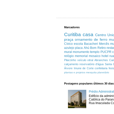
Marcadores
Curitiba
casa
Centro
Uni
praça
ornamento de ferro
mu
Cívico
escola
Bacacheri
Mercês
m
azulejo
placa
Ahú
Bom Retiro
resta
mural
monumento
templo
PUCPR
c
relógio
memorial
mosaico
hotel
ru
Pilarzinho
veículo
vitral
Abranches
Cam
calçamento
reservatório d'água
Santa 
Árvore Imune de Corte
confeitaria
fest
plantas e projetos
mesquita
planetário
Postagens populares últimos 30 dias
Prédio Administr
Edifício da admini
Católica do Para
Rua Imaculada Con