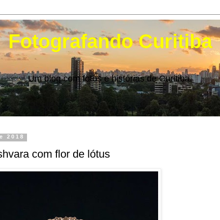
Fotografando Curitiba
Um blog com fotos e histórias de Curitiba.
de 2018
shvara com flor de lótus